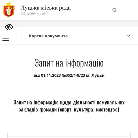
На
Знайти
головну
Картка документа
Навігація
Про місто
Запит на інформацію
сайту
Міська влада
від 01.11.2023 №352/1-8/23 м. Луцьк
Міська рада
Запит на інформацію щодо діяльності комунальних
Бюджет
закладів громади (спорт, культура, мистецтво)
Публічна інформація