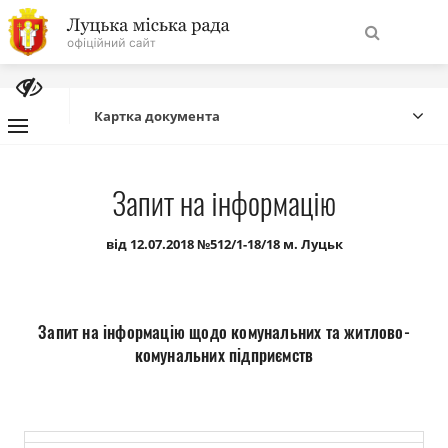
На
Знайти
головну
Картка документа
Навігація
Про місто
Запит на інформацію
сайту
Міська влада
від 12.07.2018 №512/1-18/18 м. Луцьк
Міська рада
Запит на інформацію щодо комунальних та житлово-
Бюджет
комунальних підприємств
Публічна інформація