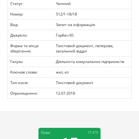
Прозорість влади
Статус:
Чинний
Номер:
512/1-18/18
Документи
Вид:
Запит на інформацію
Джерело:
Горбач Ю.
Форма та місце
Текстовий документ, паперова,
зберігання:
загальний відділ
Галузь:
Діяльність комунальних підприємств
Ключові слова:
жкп, кп
Тип носія:
Текстовий документ
Оприлюднено:
12.07.2018