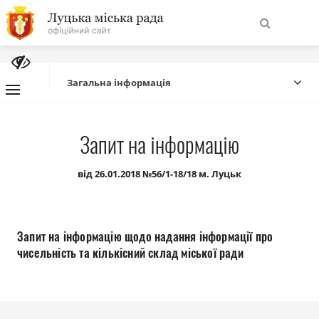
На
Знайти
головну
Загальна інформація
Навігація
Про місто
Запит на інформацію
сайту
Міська влада
від 26.01.2018 №56/1-18/18 м. Луцьк
Міська рада
Запит на інформацію щодо надання інформації про
Бюджет
чисельність та кількісний склад міської ради
Публічна інформація