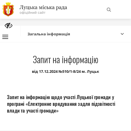
На
Знайти
головну
Загальна інформація
Навігація
Про місто
Запит на інформацію
сайту
Міська влада
від 17.12.2024 №510/1-8/24 м. Луцьк
Міська рада
Запит на інформацію щодо участі Луцької громади у
Бюджет
програмі «Електронне врядування задля підзвітності
влади та участі громади»
Публічна інформація