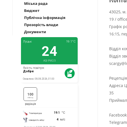
Міська рада
Бюджет
43025, м
Публічна інформація
19
/
offi
Прозорість влади
Графік р
Документи
16:15, п
Відділ к
Відділ з
scargy@l
Рецепці
Адреса Ц
35
Приймаль
Facebook
Telegra