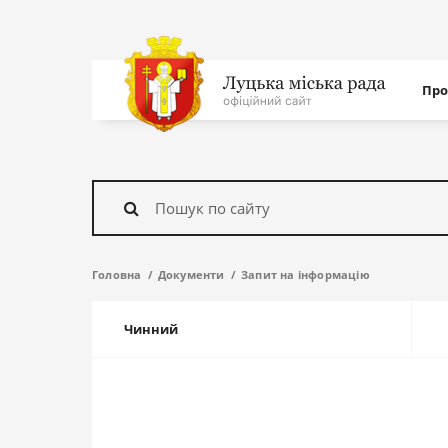
Нав
Про
с
На
головну
Знайти
Головна
Документи
Запит на інформацію
Чинний