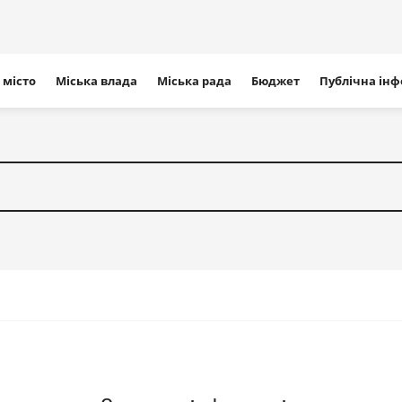
ігація
 місто
Міська влада
Міська рада
Бюджет
Публічна ін
айту