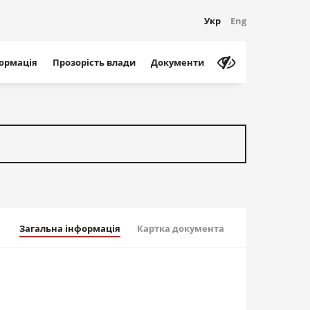
Укр
Eng
формація
Прозорість влади
Документи
Загальна інформація
Картка документа