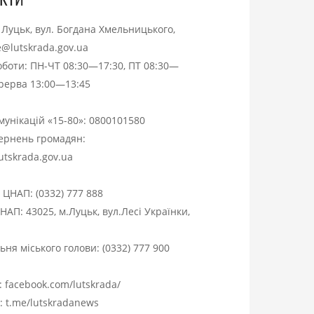
. Луцьк, вул. Богдана Хмельницького,
ce@lutskrada.gov.ua
оботи: ПН-ЧТ 08:30—17:30, ПТ 08:30—
ерерва 13:00—13:45
омунікацій «15-80»:
0800101580
вернень громадян:
utskrada.gov.ua
я ЦНАП:
(0332) 777 888
НАП: 43025, м.Луцьк, вул.Лесі Українки,
ня міського голови:
(0332) 777 900
:
facebook.com/lutskrada/
m:
t.me/lutskradanews