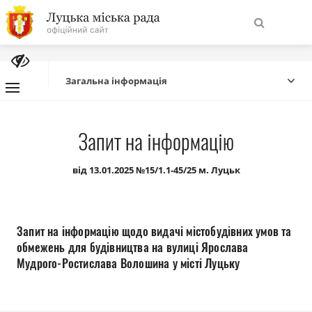
На
Знайти
головну
Загальна інформація
Навігація
Про місто
Запит на інформацію
сайту
Міська влада
від 13.01.2025 №15/1.1-45/25 м. Луцьк
Міська рада
Запит на інформацію щодо видачі містобудівних умов та
Бюджет
обмежень для будівництва на вулиці Ярослава
Мудрого-Ростислава Волошина у місті Луцьку
Публічна інформація