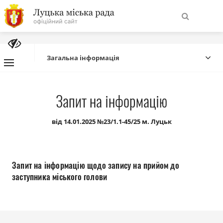
На
Знайти
головну
Загальна інформація
Навігація
Про місто
Запит на інформацію
сайту
Міська влада
від 14.01.2025 №23/1.1-45/25 м. Луцьк
Міська рада
Запит на інформацію щодо запису на прийом до
Бюджет
заступника міського голови
Публічна інформація