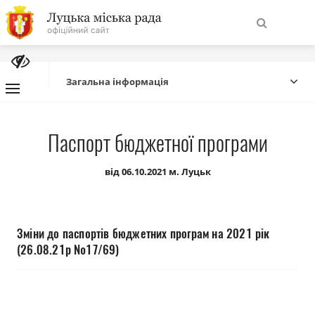
На
Знайти
головну
Загальна інформація
Навігація
Про місто
Паспорт бюджетної програми
сайту
Міська влада
від 06.10.2021 м. Луцьк
Міська рада
Зміни до паспортів бюджетних програм на 2021 рік
Бюджет
(26.08.21р №17/69)
Публічна інформація