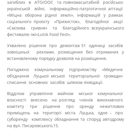
загиблих в АТО/ООС та повномасштабній російсько-
українській війні, інформаційно-патріотичної агітації
«Міцна оборона рідної землі», інформацій у рамках
соціального проєкту «Прихисток», благодійної акції
«Смілива гривня» та благодійного всеукраїнського
фестивалю їжі«Lutsk Food Fest».
Ухвалено рішення про демонтаж 51 одиниці засобів
зовнішньої реклами, розміщених без отриманих у
встановленому порядку дозволів на розміщення.
Погоджено комунальному підприємству «Медичне
об’єднання Луцької міської територіальної громади»
списання основних засобів шляхом ліквідації.
Відділом управління майном міської комунальної
власності внесено на розгляд членів виконавчого
комітету три рішення про оренду нежитлових
приміщень на території міста Луцька, одне – про
суборенду комплексу обладнання та споруд автодрому
на вул. Писаревського,15.