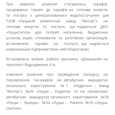
Три ухвалені рішення стосувались тарифів:
продовжено термін дії тарифів на теплову енергію
та послугу з централізованого водопостачання для
ТзОВ «Луцький ремонтний завод “Мотор”», на
теплову енергію та послуги, що надаються ДКП
«Луцьктепло» для потреб населення, бюджетних
установ, інших споживачів та релігійних організацій,
встановлено тарифи на послуги, що надаються
комунальним підприємством «АвтоПаркСервіс.
Встановлено режим роботи магазину «Домашній» на
проспекті Відродження, 4 А.
Ухвалено рішення про проведення конкурсу на
перевезення пасажирів на автобусних маршрутах
загального користування №1 «Надрічна – Завод
“Мотор”», №56 «Луцьк – Озденіж» та на приміських
автобусних маршрутах загального користування №50
«Луцьк – Брище», №54 «Луцьк – Рокині», №55 «Луцьк–
Охотин».