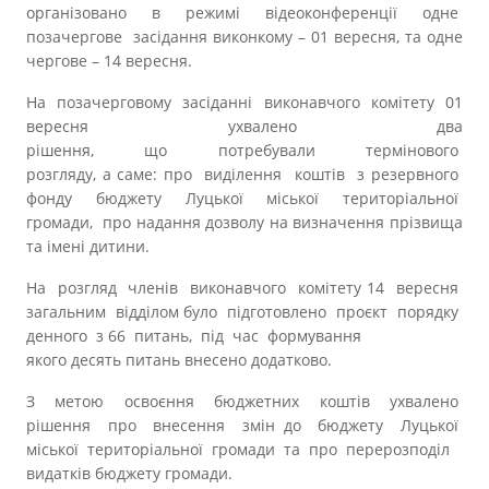
Прозорість влади
організовано в режимі відеоконференції одне
позачергове засідання виконкому – 01 вересня, та одне
чергове – 14 вересня.
Документи
На позачерговому засіданні виконавчого комітету 01
вересня ухвалено два
рішення, що потребували термінового
розгляду, а саме: про виділення коштів з резервного
фонду бюджету Луцької міської територіальної
громади, про надання дозволу на визначення прізвища
та імені дитини.
На розгляд членів виконавчого комітету 14 вересня
загальним відділом було підготовлено проєкт порядку
денного з 66 питань, під час формування
якого десять питань внесено додатково.
З метою освоєння бюджетних коштів ухвалено
рішення про внесення змін до бюджету Луцької
міської територіальної громади та про перерозподіл
видатків бюджету громади.