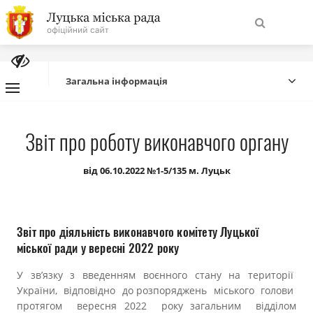
На
Знайти
головну
Загальна інформація
Навігація
Про місто
Звіт про роботу виконавчого органу
сайту
Міська влада
від 06.10.2022 №1-5/135 м. Луцьк
Міська рада
Звіт про діяльність виконавчого комітету Луцької
Бюджет
міської ради у вересні 2022 року
У зв’язку з введенням воєнного стану на території
Публічна інформація
України, відповідно до розпоряджень міського голови
протягом вересня 2022 року загальним відділом