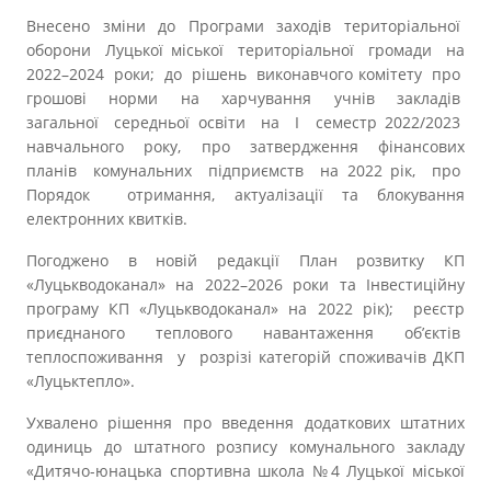
Внесено зміни до Програми заходів територіальної
оборони Луцької міської територіальної громади на
2022–2024 роки; до рішень виконавчого комітету про
грошові норми на харчування учнів закладів
загальної середньої освіти на І семестр 2022/2023
навчального року, про затвердження фінансових
планів комунальних підприємств на 2022 рік, про
Порядок отримання, актуалізації та блокування
електронних квитків.
Погоджено в новій редакції План розвитку КП
«Луцькводоканал» на 2022–2026 роки та Інвестиційну
програму КП «Луцькводоканал» на 2022 рік); реєстр
приєднаного теплового навантаження об’єктів
теплоспоживання у розрізі категорій споживачів ДКП
«Луцьктепло».
Ухвалено рішення про введення додаткових штатних
одиниць до штатного розпису комунального закладу
«Дитячо-юнацька спортивна школа №4 Луцької міської