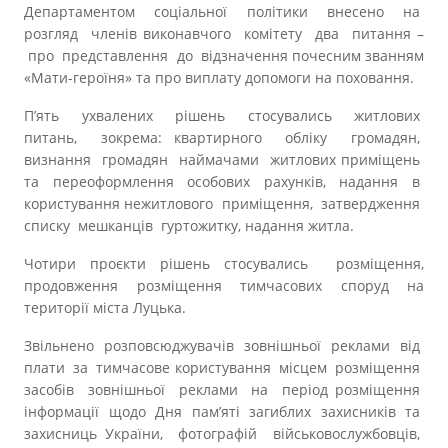
Департаментом соціальної політики внесено на
розгляд членів виконавчого комітету два питання –
про представлення до відзначення почесним званням
«Мати-героїня» та про виплату допомоги на поховання.
П’ять ухвалених рішень стосувались житлових
питань, зокрема: квартирного обліку громадян,
визнання громадян наймачами житлових приміщень
та переоформлення особових рахунків, надання в
користування нежитлового приміщення, затвердження
списку мешканців гуртожитку, надання житла.
Чотири проєкти рішень стосувались розміщення,
продовження розміщення тимчасових споруд на
території міста Луцька.
Звільнено розповсюджувачів зовнішньої реклами від
плати за тимчасове користування місцем розміщення
засобів зовнішньої реклами на період розміщення
інформації щодо Дня пам’яті загиблих захисників та
захисниць України, фотографій військовослужбовців,