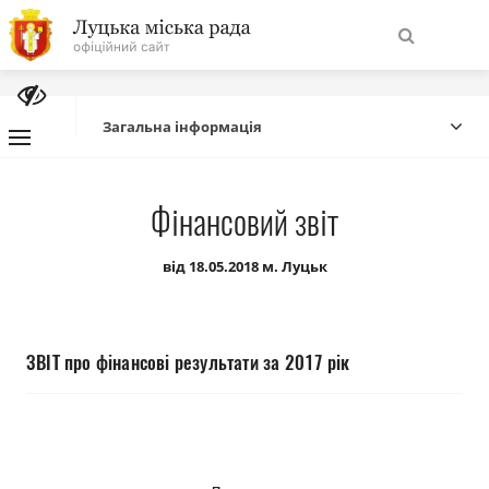
На
Знайти
головну
Загальна інформація
Навігація
Про місто
Фінансовий звіт
сайту
Міська влада
від 18.05.2018 м. Луцьк
Міська рада
ЗВІТ про фінансові результати за 2017 рік
Бюджет
Публічна інформація