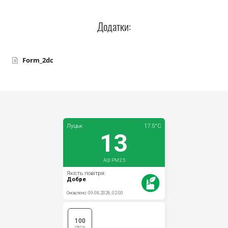
Прозорість влади
Додатки:
Документи
Form_2dc