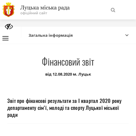
На
Знайти
головну
Загальна інформація
Навігація
Про місто
Фінансовий звіт
сайту
Міська влада
від 12.08.2020 м. Луцьк
Міська рада
Звіт про фінансові результати за І квартал 2020 року
Бюджет
департаменту сім'ї, молоді та спорту Луцької міської
ради
Публічна інформація