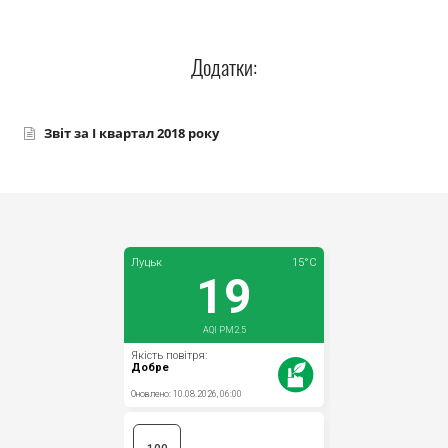
Прозорість влади
Додатки:
Документи
Звіт за І квартал 2018 року