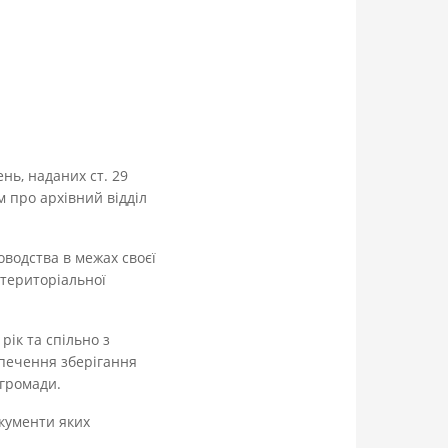
нь, наданих ст. 29
 про архівний відділ
оводства в межах своєї
 територіальної
ік та спільно з
печення зберігання
 громади.
окументи яких