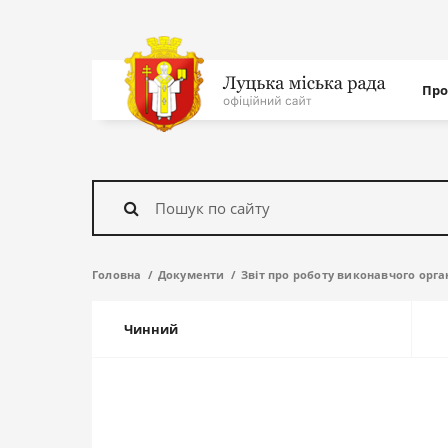
Нав
Про
с
На
головну
Знайти
Головна
Документи
Звіт про роботу виконавчого орга
Чинний