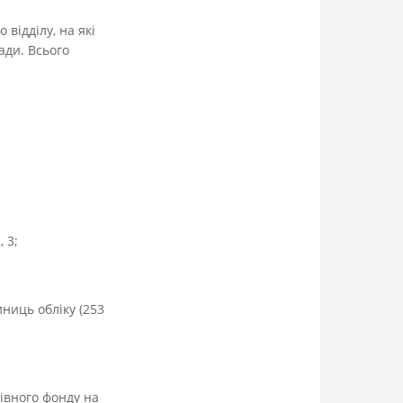
 відділу, на які
ади. Всього
 3;
ниць обліку (253
івного фонду на