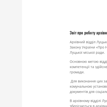
Звіт про роботу архів
Архівний відділ Луцьк
Закону України «Про 
Луцької міської ради.
Основною метою відділ
компетенції та здійсн
громади.
Для виконання цих зав
комунальною установо
документів для соціал
В архівному відділі Лу
зберігаються в архівно