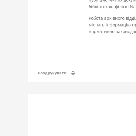
бібліотекою-філією № 
Робота архівного відді
містить інформацію пр
нормативно-законодав
Роздрукувати