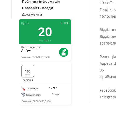
Публічна інформація
19
/
offi
Прозорість влади
Графік р
Документи
16:15, п
Відділ к
Відділ з
scargy@l
Рецепці
Адреса Ц
35
Приймаль
Facebook
Telegra