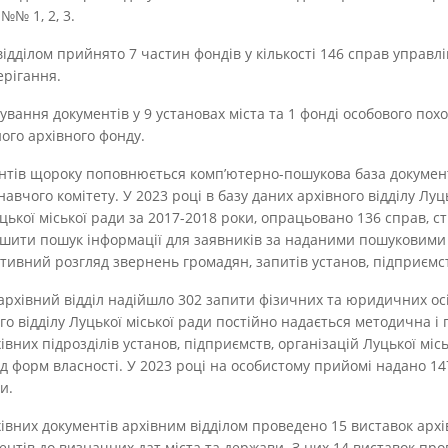
№№ 1, 2, 3.
відділом прийнято 7 частин фондів у кількості 146 справ управлі
ерігання.
ування документів у 9 установах міста та 1 фонді особового по
ого архівного фонду.
нтів щороку поповнюється комп’ютерно-пошукова база документ
онавчого комітету. У 2023 році в базу даних архівного відділу Луц
ької міської ради за 2017-2018 роки, опрацьовано 136 справ, с
шити пошук інформації для заявників за наданими пошуковими
тивний розгляд звернень громадян, запитів установ, підприємст
архівний відділ надійшло 302 запити фізичних та юридичних осіб
о відділу Луцької міської ради постійно надається методична і
івних підрозділів установ, підприємств, організацій Луцької міс
д форм власності. У 2023 році на особистому прийомі надано 14
и.
івних документів архівним відділом проведено 15 виставок архі
нтів до визначних дат міста та держави. З них 14 виставок про