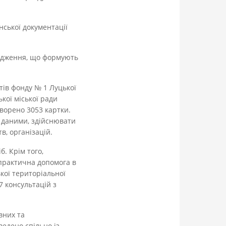
нської документації
ходження, що формують
ів фонду № 1 Луцької
ької міської ради
творено 3053 картки.
 даними, здійснювати
в, організацій.
. Крім того,
 практична допомога в
ької територіальної
7 консультацій з
вних та
ведено спільно із