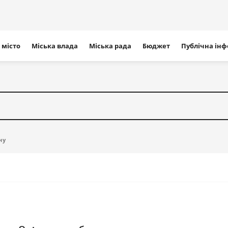
ігація
 місто
Міська влада
Міська рада
Бюджет
Публічна ін
айту
ну