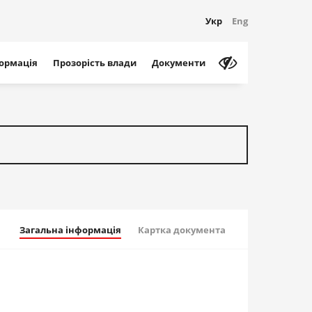
Укр
Eng
формація
Прозорість влади
Документи
Загальна інформація
Картка документа