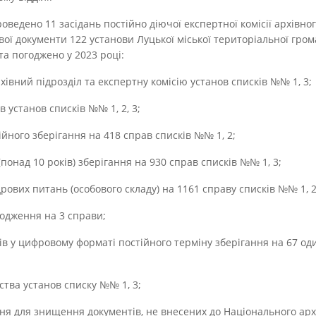
ведено 11 засідань постійно діючої експертної комісії архівного
вої документи 122 установи Луцької міської територіальної гром
та погоджено у 2023 році:
хівний підрозділ та експертну комісію установ списків №№ 1, 3;
в установ списків №№ 1, 2, 3;
тійного зберігання на 418 справ списків №№ 1, 2;
(понад 10 років) зберігання на 930 справ списків №№ 1, 3;
дрових питань (особового складу) на 1161 справу списків №№ 1, 2,
ходження на 3 справи;
ів у цифровому форматі постійного терміну зберігання на 67 оди
одства установ списку №№ 1, 3;
ння для знищення документів, не внесених до Національного арх