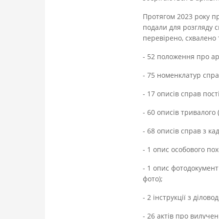
Протягом 2023 року про
подали для розгляду с
перевірено, схвалено 
- 52 положення про ар
- 75 номенклатур спра
- 17 описів справ пос
- 60 описів тривалого 
- 68 описів справ з ка
- 1 опис особового по
- 1 опис фотодокумент
фото);
- 2 інструкції з ділов
- 26 актів про вилуче