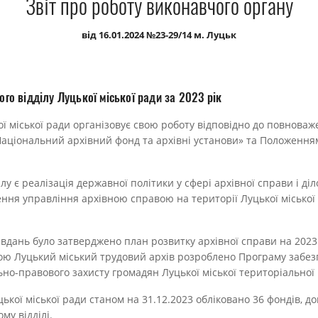
Звіт про роботу виконавчого органу
від 16.01.2024 №23-29/14 м. Луцьк
ного відділу Луцької міської ради за 2023 рік
ої міської ради організовує свою роботу відповідно до повноваже
Національний архівний фонд та архівні установи» та Положенням
у є реалізація державної політики у сфері архівної справи і діл
ення управління архівною справою на території Луцької міської
дань було затверджено план розвитку архівної справи на 2023 р
ю Луцький міський трудовий архів розроблено Програму забез
ьно-правового захисту громадян Луцької міської територіальної
цької міської ради станом на 31.12.2023 обліковано 36 фондів, д
му відділі.