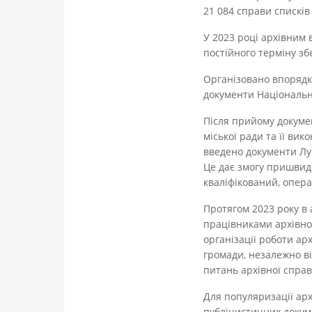
21 084 справи списків 
У 2023 році архівним 
постійного терміну зб
Організовано впорядк
документи Національн
Після прийому докуме
міської ради та її вик
введено документи Луц
Це дає змогу пришвид
кваліфікований, опера
Протягом 2023 року в 
працівниками архівног
організації роботи арх
громади, незалежно ві
питань архівної справ
Для популяризації арх
публіцистичних докуме