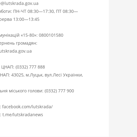
ce@lutskrada.gov.ua
оботи: ПН-ЧТ 08:30—17:30, ПТ 08:30—
ерерва 13:00—13:45
омунікацій «15-80»:
0800101580
вернень громадян:
utskrada.gov.ua
я ЦНАП:
(0332) 777 888
НАП: 43025, м.Луцьк, вул.Лесі Українки,
ня міського голови:
(0332) 777 900
:
facebook.com/lutskrada/
m:
t.me/lutskradanews