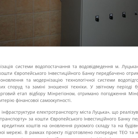
ізація системи водопостачання та водовідведення м. Луцька»
кошти Європейського Інвестиційного Банку передбачено отри
оновлення та модернізацію технологічної системи водопідго
их споруд та заміні зношеної техніки. У звітному періоді 
ерговий етап відбору Мінрегіоном, отримано погодження Мінф
ритерію фінансової самоокупності.
інфраструктури електротранспорту міста Луцька», що реалізу
отранспорту» за кошти Європейського Інвестиційного Банку п
о кредитних коштів на оновлення рухомого складу та на будівн
ної мережі. В рамках проекту підготовлено попереднє ТЕО та 