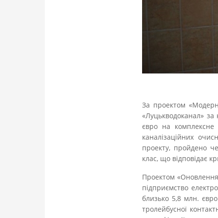
За проектом «Модерн
«Луцькводоканал» за 
євро на комплексне 
каналізаційних очисн
проекту, пройдено ч
клас, що відповідає к
Проектом «Оновлення 
підприємство електр
близько 5,8 млн. євр
тролейбусної контакт