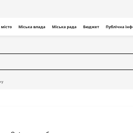
ігація
 місто
Міська влада
Міська рада
Бюджет
Публічна ін
айту
ну