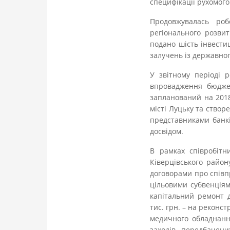
специфікації рухомого
Продовжувалась ро
регіонального розви
подано шість інвести
залучень із державног
У звітному періоді 
впровадження бюджет
запланований на 2018
місті Луцьку та створ
представниками банкі
досвідом.
В рамках співробітн
Ківерцівського район
договорами про співп
цільовими субвенціями
капітальний ремонт д
тис. грн. – на реконс
медичного обладнанн
заходів, передбачени