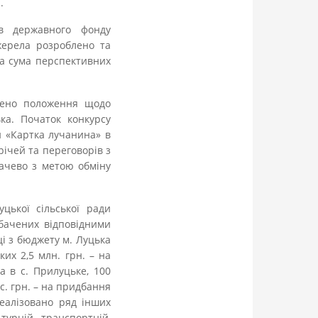
.
в державного фонду
жерела розроблено та
на сума перспективних
джено положення щодо
ка. Початок конкурсу
и «Картка лучанина» в
річей та переговорів з
качево з метою обміну
цької сільської ради
дбачених відповідними
і з бюджету м. Луцька
ких 2,5 млн. грн. – на
а в с. Прилуцьке, 100
с. грн. – на придбання
еалізовано ряд інших
турній, транспортній,