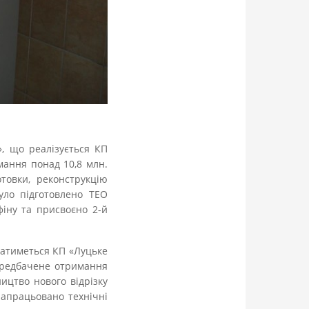
, що реалізується КП
мання понад 10,8 млн.
товки, реконструкцію
було підготовлено ТЕО
іну та присвоєно 2-й
ватиметься КП «Луцьке
ередбачене отримання
ицтво нового відрізку
напрацьовано технічні