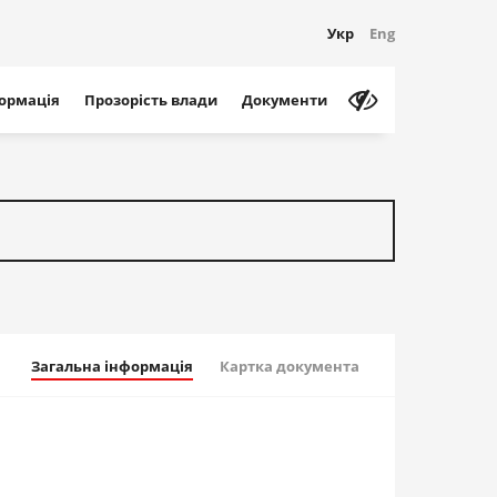
Укр
Eng
формація
Прозорість влади
Документи
Загальна інформація
Картка документа