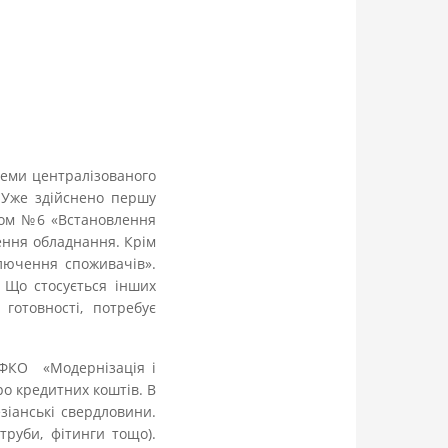
теми централізованого
. Уже здійснено першу
отом №6 «Встановлення
лення обладнання. Крім
лючення споживачів».
. Що стосується інших
готовності, потребує
ЕФКО «Модернізація і
ро кредитних коштів. В
зіанські свердловини.
труби, фітинги тощо).