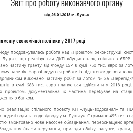
Звіт про роботу виконавчого органу
від 26.01.2018 м. Луцьк
таменту економічної політики у 2017 році
ріоду продовжувалась робота над «Проектом реконструкції сис
 Луцьк», що реалізується ДКП «Луцьктепло», спільно з ЄБРР
мано частину гранту від Фонду E5P в сумі 750 тис. євро за л
ому паливі». Наразі ведуться роботи із підготовки до встанов
ідрядником виконано частину робіт за лотом № 2а «Перепідк
штів в сумі 688 тис. євро планується здійснити у 2018 році
их проектом, документальна їх частина перебуває на стадії 
дження з банком.
но реалізацію спільного проекту КП «Луцькводоканал» та Н
 подачі води та водовідводу у м. Луцьку». Отримано 495 тис. єв
стю змонтовано нове насосне обладнання, переоснащено арте
бладнання (шафи керування, прилади обліку, засувки, крани, 