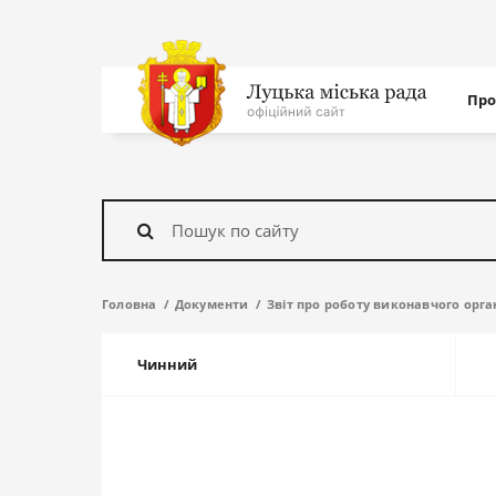
Нав
Про
с
На
головну
Знайти
Головна
Документи
Звіт про роботу виконавчого орга
Чинний