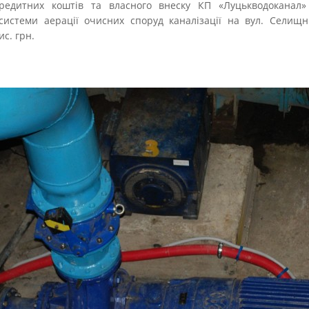
кредитних коштів та власного внеску КП «Луцькводоканал»
системи аерації очисних споруд каналізації на вул. Селищні
ис. грн.