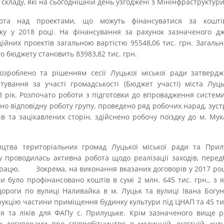
 складу, які на сьогоднішній день узгоджені з Мінінфраструктури
бота над проектами, що можуть фінансуватися за кошті
тку у 2018 році. На фінансування за рахунок зазначеного д
ційних проектів загальною вартістю 95548,06 тис. грн. Загаль
о бюджету становить 83983,82 тис. грн.
розроблено та рішенням сесії Луцької міської ради затвер
ування за участі громадськості (Бюджет участі) міста Луць
 рік. Розпочато роботи з підготовки до впровадження систем
ено відповідну роботу групу, проведено ряд робочих нарад, зуст
в та зацікавлених сторін, здійснено робочу поїздку до м. Му
ицтва територіальних громад Луцької міської ради та Прилу
у проводилась активна робота щодо реалізації заходів, пере
рацю. Зокрема, на виконання вказаних договорів у 2017 роц
 було профінансовано коштів в сумі 2 млн. 645 тис. грн., з я
ороги по вулиці Наливайка в м. Луцьк та вулиці Івана Богун
трукцію частини приміщення будинку культури під ЦНАП та 45 ти
я та ліків для ФАПу с. Прилуцьке. Крім зазначеного вище р
х договорами про співробітництво в медичній, освітній, куль