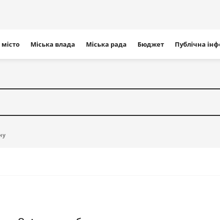
ігація
 місто
Міська влада
Міська рада
Бюджет
Публічна ін
айту
ну