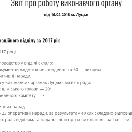
Звіт про роботу виконавчого органу
від 16.02.2018 м. Луцьк
заційного відділу за 2017 рік
017 році
оводство у відділі склало:
окументів вхідної кореспонденції та 60 — вихідної;
ративні наради;
в у виконавчих органах Луцької міської ради;
нь міського голови — 20;
онавчого комітету — 7.
тивних нарад
 23 оперативні наради, за результатами яких складено відповідн
троль відділом, та надано звіти про їх виконання : за І кв. - лис