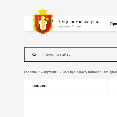
Нав
Про
с
На
головну
Знайти
Головна
Документи
Звіт про роботу виконавчого орга
Чинний