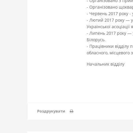
- Організовано 3 прий
- Організовано щоква
- Червень 2017 року - 
- Лютий 2017 року — у
Української асоціації я
- Липень 2017 року — 
Білорусь.
- Працівники відділу 
обласного, місцевого 
Начальни
Роздрукувати