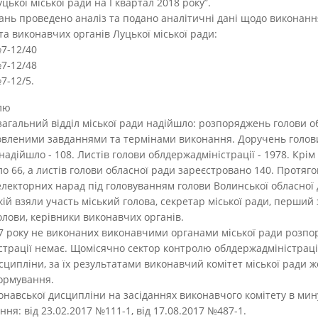
ької міської ради на І квартал 2018 року”.
дань проведено аналіз та подано аналітичні дані щодо виконанн
та виконавчих органів Луцької міської ради:
№7-12/40
№7-12/48
№7-12/5.
олю
загальний відділ міської ради надійшло: розпоряджень голови о
ановленими завданнями та термінами виконання. Доручень голови
надійшло - 108. Листів голови облдержадміністрації - 1978. Крім
о 66, а листів голови обласної ради зареєстровано 140. Протяго
лекторних нарад під головуванням голови Волинської обласної 
якій взяли участь міський голова, секретар міської ради, перший
олови, керівники виконавчих органів.
17 року не виконаних виконавчими органами міської ради розп
страції немає. Щомісячно сектор контролю облдержадміністрації
сципліни, за їх результатами виконавчий комітет міської ради ж
формування.
онавської дисципліни на засіданнях виконавчого комітету в мин
ння: від 23.02.2017 №111-1, від 17.08.2017 №487-1.