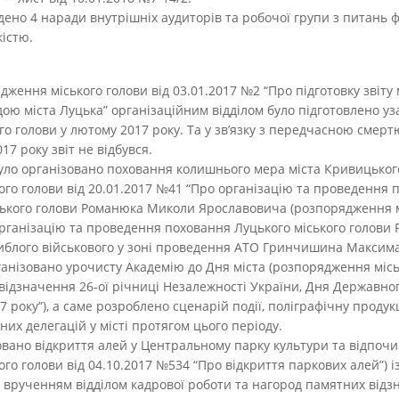
дено 4 наради внутрішніх аудиторів та робочої групи з питань 
істю.
дження міського голови від 03.01.2017 №2 “Про підготовку звіту
ою міста Луцька” організаційним відділом було підготовлено уз
го голови у лютому 2017 року. Та у зв’язку з передчасною сме
17 року звіт не відбувся.
 було організовано поховання колишнього мера міста Кривицько
ого голови від 20.01.2017 №41 “Про організацію та проведення 
іського голови Романюка Миколи Ярославовича (розпорядження м
організацію та проведення поховання Луцького міського голов
гиблого військового у зоні проведення АТО Гринчишина Максима
ганізовано урочисту Академію до Дня міста (розпорядження місь
відзначення 26-ої річниці Незалежності України, Дня Державно
7 року”), а саме розроблено сценарій події, поліграфічну продук
их делегацій у місті протягом цього періоду.
овано відкриття алей у Центральному парку культури та відпочи
го голови від 04.10.2017 №534 “Про відкриття паркових алей”) 
а врученням відділом кадрової роботи та нагород памятних від