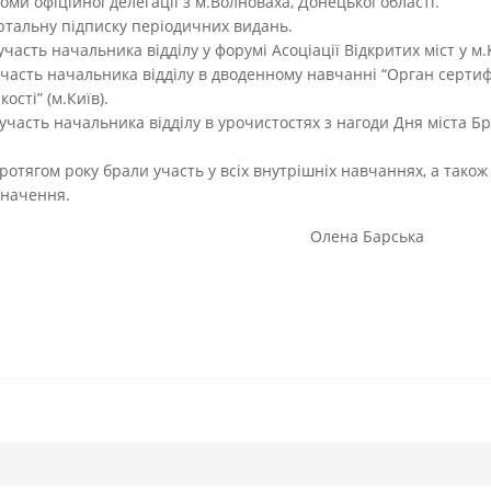
оми офіційної делегації з м.Волноваха, Донецької області.
ртальну підписку періодичних видань.
участь начальника відділу у форумі Асоціації Відкритих міст у м.
часть начальника відділу в дводенному навчанні “Орган сертиф
кості” (м.Київ).
участь начальника відділу в урочистостях з нагоди Дня міста Бр
протягом року брали участь у всіх внутрішніх навчаннях, а також
значення.
к відділу Олена Барська