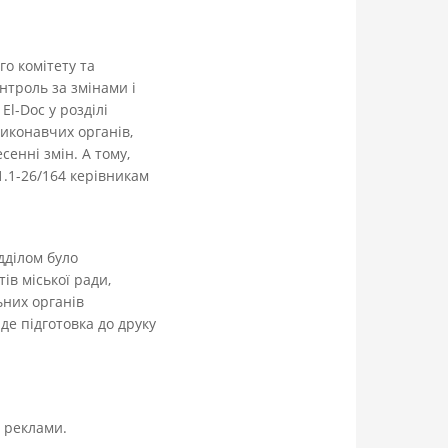
о комітету та
нтроль за змінами і
l-Doc у розділі
иконавчих органів,
енні змін. А тому,
1.1-26/164 керівникам
дділом було
ів міської ради,
ьних органів
де підготовка до друку
ї реклами.