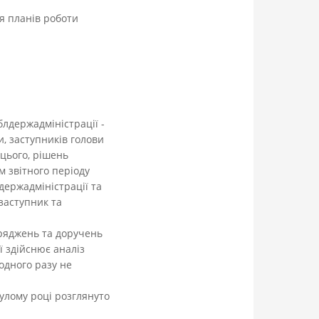
я планів роботи
блдержадміністрації -
, заступників голови
 цього, рішень
м звітного періоду
держадміністрації та
 заступник та
оряджень та доручень
 здійснює аналіз
одного разу не
улому році розглянуто