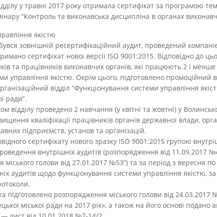
ідділу у травні 2017 року отримала сертифікат за програмою те
інару “Контроль та виконавська дисципліна в органах виконавч
правління якістю
дбувся зовнішній ресертифікаційний аудит, проведений компанією 
римано сертифікат нової версії ISO 9001:2015. Відповідно до ць
ків та працівників виконавчих органів, які працюють 2 і менше
и управління якістю. Окрім цього, підготовлено промоційний в
рганізаційний відділ “Функціонування системи управління якіс
ої ради”.
ом відділу проведено 2 навчання (у квітні та жовтні) у Волинсь
вищення кваліфікації працівників органів державної влади, орга
авних підприємств, установ та організацій.
відного сертифікату нового зразку ISO 9001:2015 групою внутрі
проведення внутрішніх аудитів (розпорядження від 11.09.2017 
 міського голови від 27.01.2017 №53”) та за період з вересня по
ніх аудитів щодо функціонування системи управління якістю, за
ротоколи.
та підготовлено розпорядження міського голови від 24.03.2017 №
ької міської ради на 2017 рік», а також на його основі подано а
 — лист від 10.01.2018 №7-14/2.