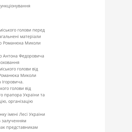
функціонування
 міського голови перед
агальнені матеріали
ртю Романюка Миколи
го Антона Федоровича
поховання
іського голови від
и Романюка Миколи
 Ігоровича.
кого голови від
го прапора України та
цію, організацію
нку імені Лесі України
із залученням
знак представникам