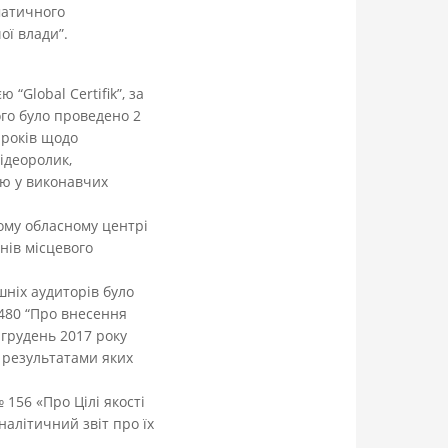
матичного
ої влади”.
“Global Certifik”, за
ого було проведено 2
 років щодо
ідеоролик,
тю у виконавчих
кому обласному центрі
нів місцевого
шніх аудиторів було
№480 “Про внесення
 грудень 2017 року
 результатами яких
 156 «Про Цілі якості
налітичний звіт про їх