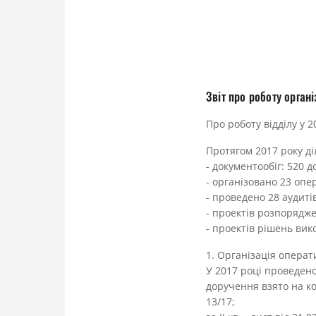
Звіт про роботу органі
Про роботу відділу у 2
Протягом 2017 року діл
- документообіг: 520 д
- організовано 23 опе
- проведено 28 аудиті
- проектів розпорядже
- проектів рішень вик
1. Організація опера
У 2017 році проведено
доручення взято на кон
13/17;