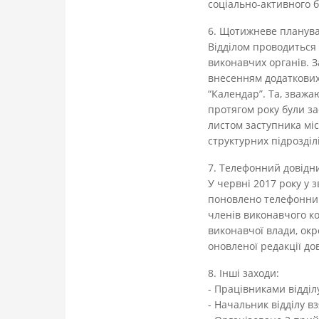
соціально-активного б
6. Щотижневе планув
Відділом проводиться
виконавчих органів. З
внесенням додаткових 
“Календар”. Та, зваж
протягом року були за
листом заступника міс
структурних підрозді
7. Телефонний довідн
У червні 2017 року у 
поновлено телефонний 
членів виконавчого ко
виконавчої влади, окр
оновленої редакції до
8. Інші заходи:
- Працівниками відділ
- Начальник відділу вз