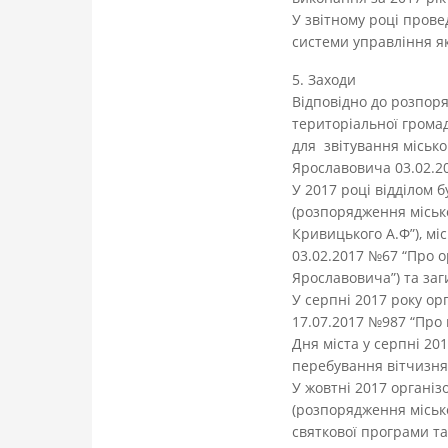
У звітному році прове
системи управління як
5. Заходи
Відповідно до розпоря
територіальної громад
для звітування місько
Ярославовича 03.02.20
У 2017 році відділом
(розпорядження міськ
Кривицького А.Ф”), м
03.02.2017 №67 “Про 
Ярославовича”) та за
У серпні 2017 року ор
17.07.2017 №987 “Про 
Дня міста у серпні 201
перебування вітчизнян
У жовтні 2017 організ
(розпорядження місько
святкової програми т