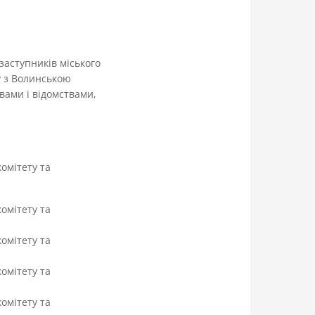
заступників міського
у з Волинською
вами і відомствами,
омітету та
омітету та
омітету та
омітету та
омітету та