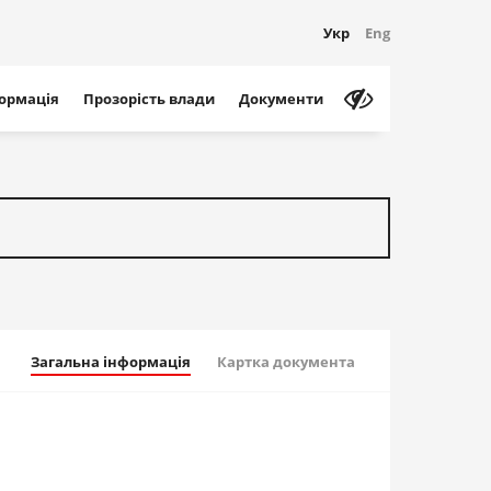
Укр
Eng
формація
Прозорість влади
Документи
Загальна інформація
Картка документа