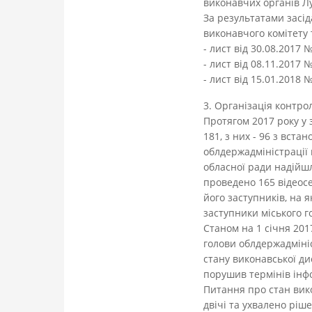
виконавчих органів Луц
За результатами засі
виконавчого комітету 
- лист від 30.08.2017 
- лист від 08.11.2017 
- лист від 15.01.2018 
3. Організація контр
Протягом 2017 року у 
181, з них - 96 з вст
облдержадміністрації 
обласної ради надійшл
проведено 165 відеосе
його заступників, на 
заступники міського г
Станом на 1 січня 20
голови облдержадміні
стану виконавської ди
порушив термінів ін
Питання про стан вик
двічі та ухвалено ріше