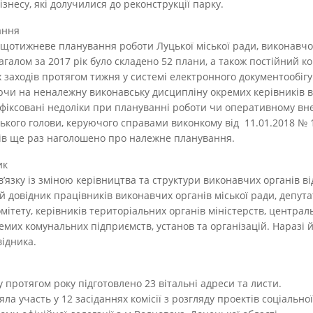
ізнесу, які долучилися до реконструкції парку.
ання
 щотижневе планування роботи Луцької міської ради, виконавчог
агалом за 2017 рік було складено 52 плани, а також постійний ко
заходів протягом тижня у системі електронного документообігу E
аючи на неналежну виконавську дисципліну окремих керівників в
фіксовані недоліки при плануванні роботи чи оперативному внес
ького голови, керуючого справами виконкому від 11.01.2018 № 
лів ще раз наголошено про належне планування.
ик
зв’язку із зміною керівництва та структури виконавчих органів ві
довідник працівників виконавчих органів міської ради, депутат
мітету, керівників територіальних органів міністерств, централ
емих комунальних підприємств, установ та організацій. Наразі й
відника.
у протягом року підготовлено 23 вітальні адреси та листи.
яла участь у 12 засіданнях комісії з розгляду проектів соціально