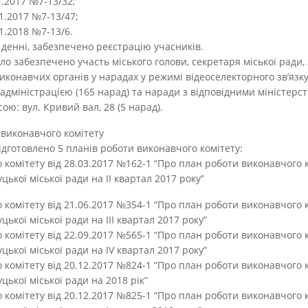
.07.2017 №7-13/32;
8.11.2017 №7-13/47;
.01.2018 №7-13/6.
денні, забезпечено реєстрацію учасників.
ло забезпечено участь міського голови, секретаря міської ради, 
виконавчих органів у нарадах у режимі відеоселекторного зв’язк
міністрацією (165 нарад) та наради з відповідними міністерст
ою: вул. Кривий вал, 28 (5 нарад).
 виконавчого комітету
підготовлено 5 планів роботи виконавчого комітету:
 комітету від 28.03.2017 №162-1 “Про план роботи виконавчого к
ької міської ради на ІІ квартал 2017 року”
 комітету від 21.06.2017 №354-1 “Про план роботи виконавчого к
ької міської ради на ІІІ квартал 2017 року”
 комітету від 22.09.2017 №565-1 “Про план роботи виконавчого к
цької міської ради на ІV квартал 2017 року”
 комітету від 20.12.2017 №824-1 “Про план роботи виконавчого к
цької міської ради на 2018 рік”
 комітету від 20.12.2017 №825-1 “Про план роботи виконавчого к