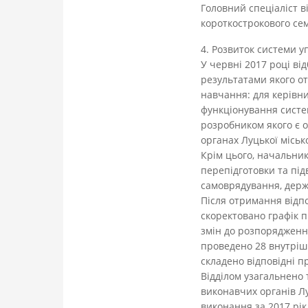
Головний спеціаліст в
короткострокового сем
4. Розвиток системи у
У червні 2017 році ві
результатами якого от
навчання: для керівни
функціонування систем
розробником якого є о
органах Луцької міськ
Крім цього, начальник
перепідготовки та під
самоврядування, держ
Після отримання відпо
скоректовано графік 
змін до розпорядження
проведено 28 внутріш
складено відповідні п
Відділом узагальнено 
виконавчих органів Луц
виконання за 2017 рік