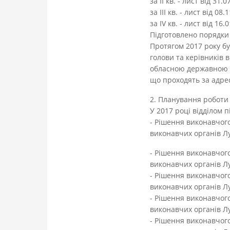
за ІІ кв. - лист від 31
за ІІІ кв. - лист від 0
за ІV кв. - лист від 16
Підготовлено порядки 
Протягом 2017 року бу
голови та керівників 
обласною державною ад
що проходять за адрес
2. Планування роботи
У 2017 році відділом 
- Рішення виконавчого
виконавчих органів Луц
- Рішення виконавчого
виконавчих органів Луц
- Рішення виконавчого
виконавчих органів Лу
- Рішення виконавчого
виконавчих органів Лу
- Рішення виконавчого