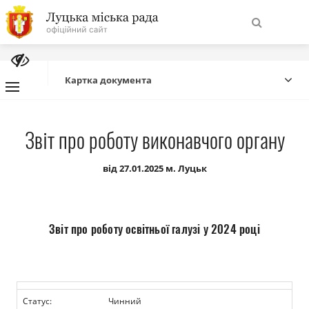
На
Знайти
головну
Картка документа
Навігація
Про місто
Звіт про роботу виконавчого органу
сайту
Міська влада
від 27.01.2025 м. Луцьк
Міська рада
Звіт про роботу освітньої галузі у 2024 році
Бюджет
Публічна інформація
Статус:
Чинний