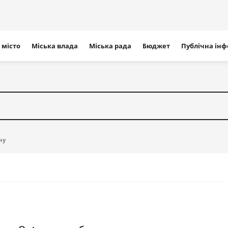
ігація
 місто
Міська влада
Міська рада
Бюджет
Публічна ін
айту
ну