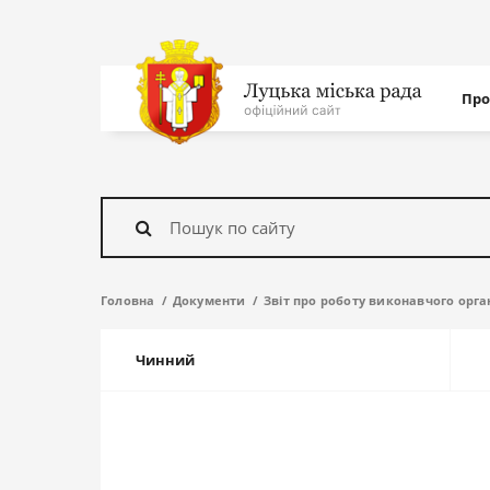
Нав
Про
с
На
головну
Знайти
Головна
Документи
Звіт про роботу виконавчого орга
Чинний