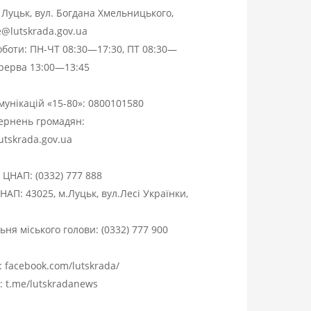
. Луцьк, вул. Богдана Хмельницького,
ce@lutskrada.gov.ua
оботи: ПН-ЧТ 08:30—17:30, ПТ 08:30—
ерерва 13:00—13:45
омунікацій «15-80»:
0800101580
вернень громадян:
utskrada.gov.ua
я ЦНАП:
(0332) 777 888
НАП: 43025, м.Луцьк, вул.Лесі Українки,
ня міського голови:
(0332) 777 900
:
facebook.com/lutskrada/
m:
t.me/lutskradanews