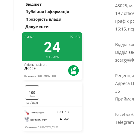
Бюджет
43025, м
Публічна інформація
19
/
offi
Прозорість влади
Графік р
Документи
16:15, п
Відділ к
Відділ з
scargy@l
Рецепці
Адреса Ц
35
Приймаль
Facebook
Telegra