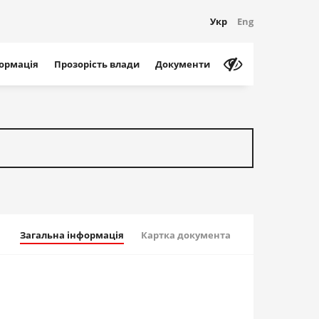
Укр
Eng
формація
Прозорість влади
Документи
Загальна інформація
Картка документа