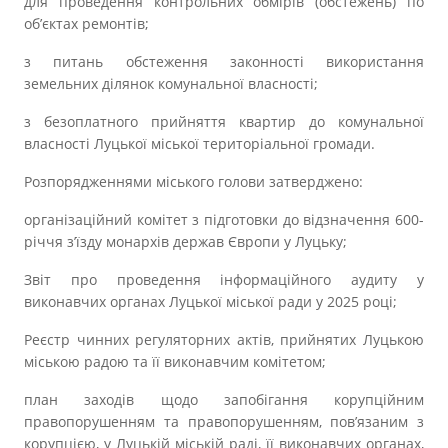
для проведення контрольних обмірів (обстежень) по
об’єктах ремонтів;
з питань обстеження законності використання
земельних ділянок комунальної власності;
з безоплатного прийняття квартир до комунальної
власності Луцької міської територіальної громади.
Розпорядженнями міського голови затверджено:
організаційний комітет з підготовки до відзначення 600-
річчя з’їзду монархів держав Європи у Луцьку;
Звіт
про проведення інформаційного аудиту у
виконавчих органах Луцької міської ради у 2025 році;
Реєстр чинних регуляторних актів, прийнятих Луцькою
міською радою та її виконавчим комітетом;
план заходів щодо запобігання корупційним
правопорушенням та правопорушенням, пов’язаним з
корупцією, у Луцькій міській раді, її виконавчих органах,