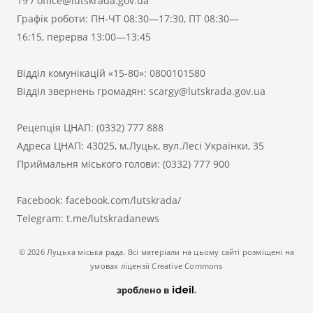
19
/
office@lutskrada.gov.ua
Графік роботи: ПН-ЧТ 08:30—17:30, ПТ 08:30—
16:15, перерва 13:00—13:45
Відділ комунікацій «15-80»:
0800101580
Відділ звернень громадян:
scargy@lutskrada.gov.ua
Рецепція ЦНАП:
(0332) 777 888
Адреса ЦНАП: 43025, м.Луцьк, вул.Лесі Українки, 35
Приймальня міського голови:
(0332) 777 900
Facebook:
facebook.com/lutskrada/
Telegram:
t.me/lutskradanews
© 2026 Луцька міська рада. Всі матеріали на цьому сайті розміщені на
умовах ліцензії Creative Commons
зроблено в