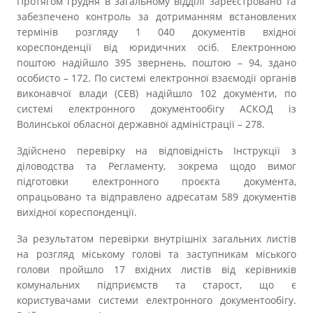
Протягом грудня в загальному відділі зареєстровано та
забезпечено контроль за дотриманням встановлених
термінів розгляду 1 040 документів вхідної
кореспонденції від юридичних осіб. Електронною
поштою надійшло 395 звернень, поштою – 94, здано
особисто – 172. По системі електронної взаємодії органів
виконавчої влади (СЕВ) надійшло 102 документи, по
системі електронного документообігу АСКОД із
Волинської обласної державної адміністрації – 278.
Здійснено перевірку на відповідність Інструкції з
діловодства та Регламенту, зокрема щодо вимог
підготовки електронного проєкта документа,
опрацьовано та відправлено адресатам 589 документів
вихідної кореспонденції.
За результатом перевірки внутрішніх загальних листів
на розгляд міському голові та заступникам міського
голови пройшло 17 вхідних листів від керівників
комунальних підприємств та старост, що є
користувачами системи електронного документообігу.