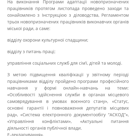
На виконання Програми адаптації новопризначених
працівників протягом листопада проведено заходи та
ознайомлено з Інструкцією з діловодства, Регламентом
трьох новопризначених працівників виконавчих органів
міської ради, а саме:
відділу охорони культурної спадщини;
відділу з питань праці;
управління соціальних служб для сім’ї, дітей та молоді.
З метою підвищення кваліфікації у звітному періоді
працівниками відділу пройдено програми професійного
навчання у формі онлайн-навчань на теми:
«Особливості здійснення служби в органах місцевого
самоврядування в умовах воєнного стану», «Статус,
основні гарантії і повноваження депутатів місцевих
рад», «Система електронного документообігу “АСКОД”»,
«Управління конфліктами», «Актуальні питання
діяльності органів публічної влади.
Е-декларування».