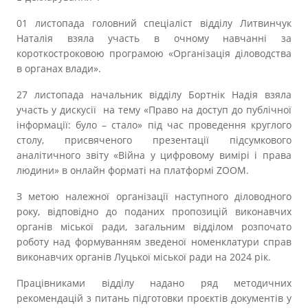
01 листопада головний спеціаліст відділу Литвинчук
Наталія взяла участь в очному навчанні за
короткостроковою програмою «Організація діловодства
в органах влади».
27 листопада начальник відділу Бортнік Надія взяла
участь у дискусії на тему «Право на доступ до публічної
інформації: було – стало» під час проведення круглого
столу, присвяченого презентації підсумкового
аналітичного звіту «Війна у цифровому вимірі і права
людини» в онлайн форматі на платформі ZOOM.
З метою належної організації наступного діловодного
року, відповідно до поданих пропозицій виконавчих
органів міської ради, загальним відділом розпочато
роботу над формуванням зведеної номенклатури справ
виконавчих органів Луцької міської ради на 2024 рік.
Працівниками відділу надано ряд методичних
рекомендацій з питань підготовки проєктів документів у