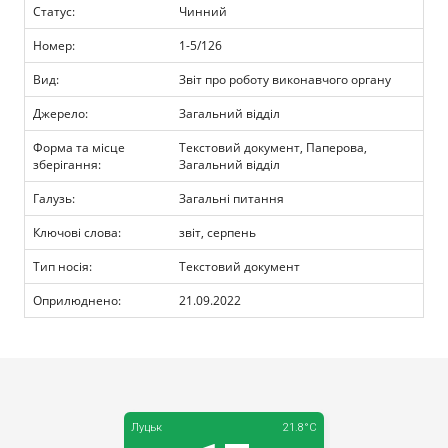
Прозорість влади
Статус:
Чинний
Номер:
1-5/126
Документи
Вид:
Звіт про роботу виконавчого органу
Джерело:
Загальний відділ
Форма та місце
Текстовий документ, Паперова,
зберігання:
Загальний відділ
Галузь:
Загальні питання
Ключові слова:
звіт, серпень
Тип носія:
Текстовий документ
Оприлюднено:
21.09.2022