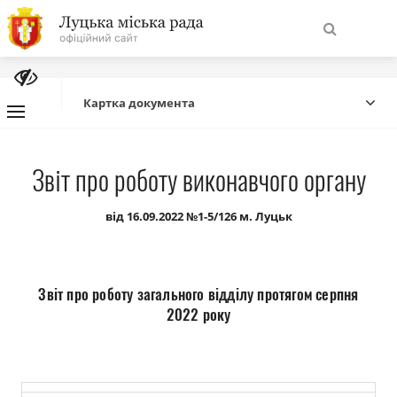
На
Знайти
головну
Картка документа
Навігація
Про місто
Звіт про роботу виконавчого органу
сайту
Міська влада
від 16.09.2022 №1-5/126 м. Луцьк
Міська рада
Звіт про роботу загального відділу протягом серпня
Бюджет
2022 року
Публічна інформація