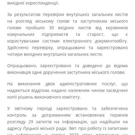
вихідної кореспонденції.
За результатом перевірки внутрішніх загальних листів
на розгляд міському голові та заступникам міського
голови пройшло 30 вхідних листів від керівників
комунальних підприємств та старост, що є
користувачами системи електронного документообігу.
Здійснено перевірку, опрацьовано та зареєстровано
чотири вихідних внутрішніх загальних листи.
Опрацьовано, зареєстровано та доведено до відома
виконавців одне доручення заступника міського голови.
На виконання двох адміністративних послуг, що
надаються відділом, надано належним чином засвідчені
копії рішень виконавчого комітету.
У звітному періоді зареєстровано та забезпечено
контроль за дотриманням встановлених термінів
розгляду 29 запитів на інформацію, що надійшли на
адресу Луцької міської ради. Звіт про роботу із запитами
на інформацію у серпні 2023 року розміщено на