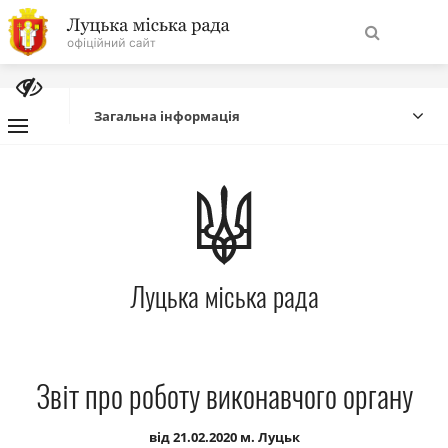
На
Знайти
головну
Загальна інформація
Навігація
Про місто
сайту
Міська влада
Луцька міська рада
Міська рада
Бюджет
Звіт про роботу виконавчого органу
Публічна інформація
від 21.02.2020 м. Луцьк