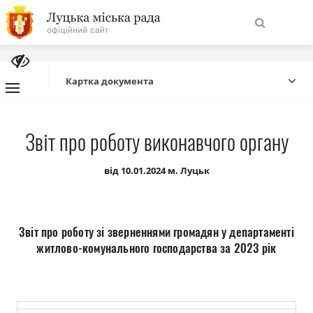
На
Знайти
головну
Картка документа
Навігація
Про місто
Звіт про роботу виконавчого органу
сайту
Міська влада
від 10.01.2024 м. Луцьк
Міська рада
Звіт про роботу зі зверненнями громадян у департаменті
Бюджет
житлово-комунального господарства за 2023 рік
Публічна інформація