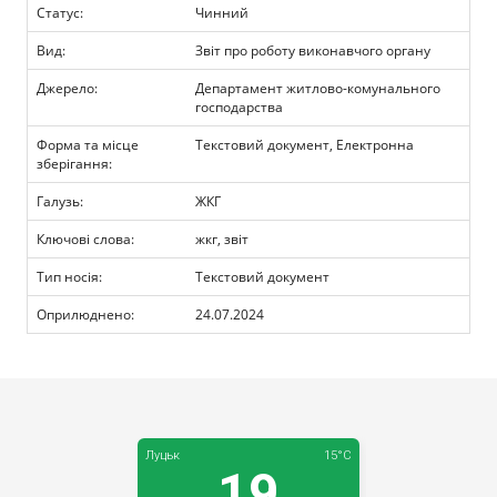
Прозорість влади
Статус:
Чинний
Вид:
Звіт про роботу виконавчого органу
Документи
Джерело:
Департамент житлово-комунального
господарства
Форма та місце
Текстовий документ, Електронна
зберігання:
Галузь:
ЖКГ
Ключові слова:
жкг, звіт
Тип носія:
Текстовий документ
Оприлюднено:
24.07.2024