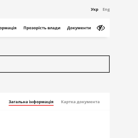
Укр
Eng
формація
Прозорість влади
Документи
Загальна інформація
Картка документа