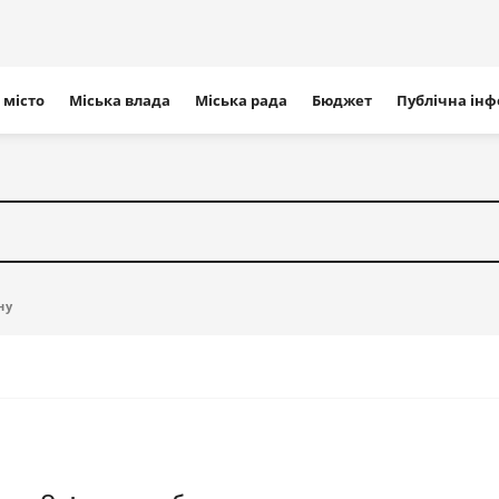
ігація
 місто
Міська влада
Міська рада
Бюджет
Публічна ін
айту
ну