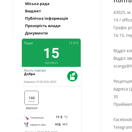
Міська рада
Бюджет
43025, м
Публічна інформація
19
/
offi
Прозорість влади
Графік р
Документи
16:15, п
Відділ к
Відділ з
scargy@l
Рецепці
Адреса Ц
35
Приймаль
Facebook
Telegra