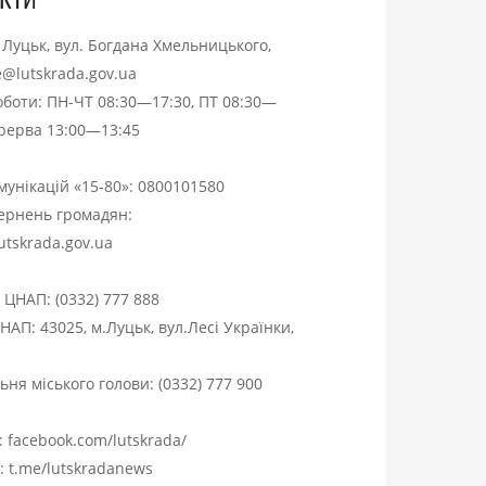
. Луцьк, вул. Богдана Хмельницького,
ce@lutskrada.gov.ua
оботи: ПН-ЧТ 08:30—17:30, ПТ 08:30—
ерерва 13:00—13:45
омунікацій «15-80»:
0800101580
вернень громадян:
utskrada.gov.ua
я ЦНАП:
(0332) 777 888
НАП: 43025, м.Луцьк, вул.Лесі Українки,
ня міського голови:
(0332) 777 900
:
facebook.com/lutskrada/
m:
t.me/lutskradanews