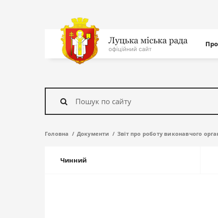
Нав
Про
с
На
головну
Знайти
Головна
Документи
Звіт про роботу виконавчого орга
Чинний