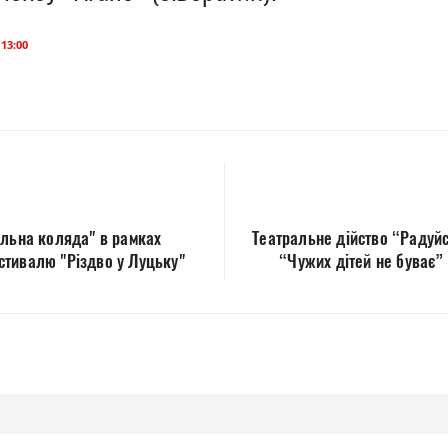
 13:00
ільна коляда" в рамках
Театральне дійство “Радуйся
тивалю "Різдво у Луцьку"
“Чужих дітей не буває”
.