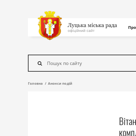
Нав
Про
с
На
головну
Знайти
Головна
Анонси подій
Вітан
компл