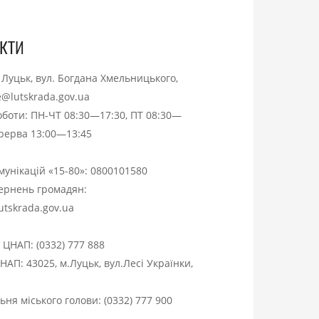
кти
. Луцьк, вул. Богдана Хмельницького,
ce@lutskrada.gov.ua
оботи: ПН-ЧТ 08:30—17:30, ПТ 08:30—
ерерва 13:00—13:45
омунікацій «15-80»:
0800101580
вернень громадян:
utskrada.gov.ua
я ЦНАП:
(0332) 777 888
НАП: 43025, м.Луцьк, вул.Лесі Українки,
ня міського голови:
(0332) 777 900