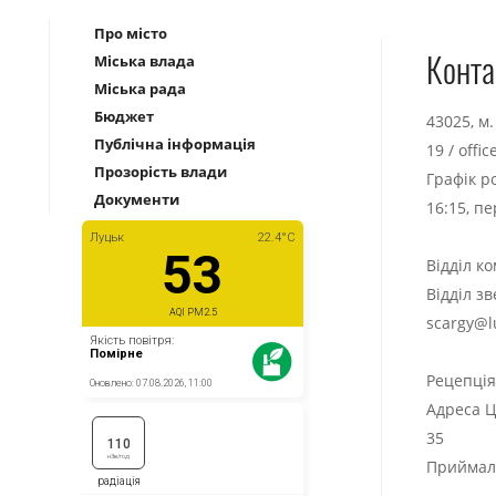
Про місто
Конта
Міська влада
Міська рада
Бюджет
43025, м
Публічна інформація
19
/
offi
Прозорість влади
Графік р
Документи
16:15, п
Відділ к
Відділ з
scargy@l
Рецепці
Адреса Ц
35
Приймаль