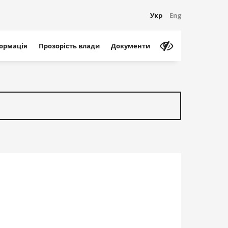
Укр
Eng
формація
Прозорість влади
Документи