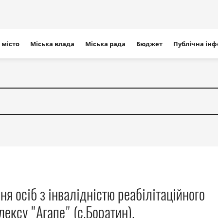
ігація
 місто
Міська влада
Міська рада
Бюджет
Публічна ін
айту
ня осіб з інвалідністю реабілітаційного
ексу "Агапе" (с.Боратин).