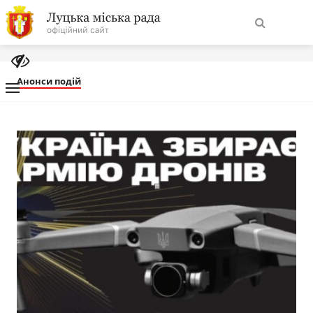
На
Знайти
головну
Анонси подій
Навігація
Про місто
сайту
Міська влада
Міська рада
Бюджет
Публічна інформація