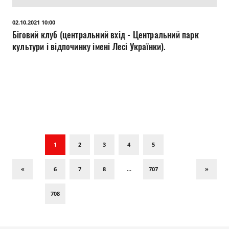
02.10.2021 10:00
Біговий клуб (центральний вхід - Центральний парк
культури і відпочинку імені Лесі Українки).
1
2
3
4
5
«
6
7
8
...
707
»
708