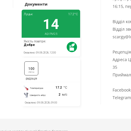
Документи
16:15, п
Відділ к
Відділ з
scargy@l
Рецепці
Адреса Ц
35
Приймаль
Facebook
Telegra