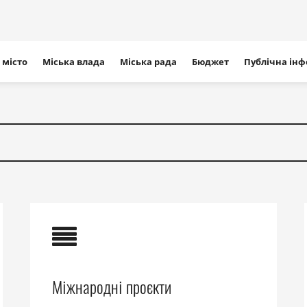
ігація
 місто
Міська влада
Міська рада
Бюджет
Публічна ін
айту
Міжнародні проєкти