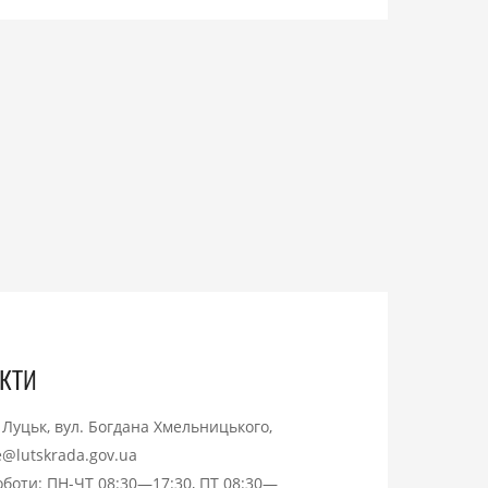
кти
. Луцьк, вул. Богдана Хмельницького,
ce@lutskrada.gov.ua
оботи: ПН-ЧТ 08:30—17:30, ПТ 08:30—