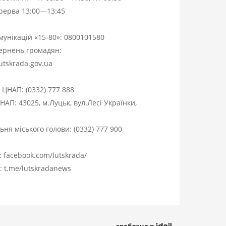
ерерва 13:00—13:45
омунікацій «15-80»:
0800101580
вернень громадян:
utskrada.gov.ua
я ЦНАП:
(0332) 777 888
НАП: 43025, м.Луцьк, вул.Лесі Українки,
ня міського голови:
(0332) 777 900
:
facebook.com/lutskrada/
m:
t.me/lutskradanews