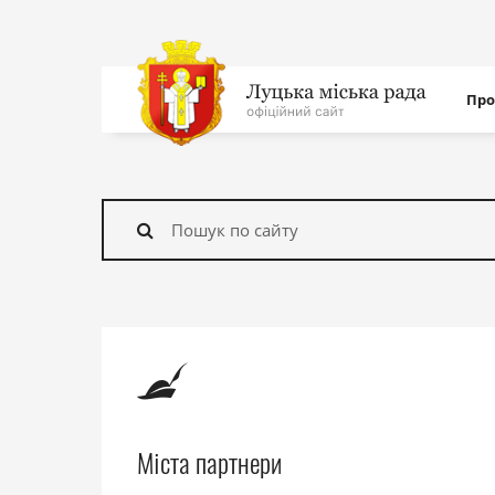
Нав
Про
с
На
головну
Знайти
Міста партнери