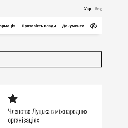
Укр
Eng
формація
Прозорість влади
Документи
Членство Луцька в міжнародних
організаціях