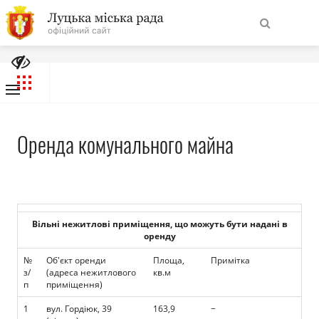
території міста
На
Порядок розміщення тимчасових споруд
Знайти
головну
Інвестиційна карта міста Луцька
Державно-приватне партнерство
Навігація
Про місто
Оренда комунального майна
сайту
Міська влада
Міська рада
Вільні нежитлові приміщення, що можуть бути надані в
оренду​
Бюджет
№
Об'єкт оренди
Площа,
Примітка
з/
(адреса нежитлового
кв.м
п
приміщення)
Публічна інформація
1
вул. Гордіюк, 39
163,9
−