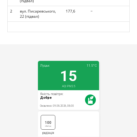
(підвал)
Прозорість влади
2
вул. Писаревського,
177,6
−
22 (підвал)
Документи