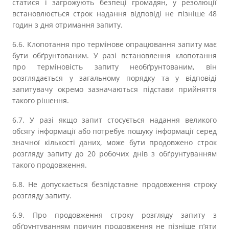
статися і загрожують безпеці громадян, у резолюції
встановлюється строк надання відповіді не пізніше 48
годин з дня отримання запиту.
6.6. Клопотання про термінове опрацювання запиту має
бути обґрунтованим. У разі встановлення клопотання
про терміновість запиту необґрунтованим, він
розглядається у загальному порядку та у відповіді
запитувачу окремо зазначаються підстави прийняття
такого рішення.
6.7. У разі якщо запит стосується надання великого
обсягу інформації або потребує пошуку інформації серед
значної кількості даних, може бути продовжено строк
розгляду запиту до 20 робочих днів з обґрунтуванням
такого продовження.
6.8. Не допускається безпідставне продовження строку
розгляду запиту.
6.9. Про продовження строку розгляду запиту з
обґрунтуванням причин продовження не пізніше п’яти