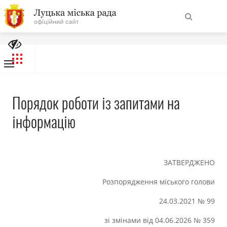
Подати запит
На
Порядок роботи із запитами на інформацію
Знайти
головну
Звіти про надходження запитів
Система обліку публічної інформації
Навігація
Про місто
Порядок роботи із запитами на
сайту
інформацію
Міська влада
Міська рада
ЗАТВЕРДЖЕНО
Бюджет
Розпорядження міського голови
24.03.2021 № 99
Публічна інформація
зі змінами від 04.06.2026 № 359