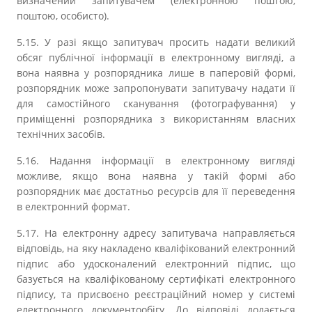
визначений запитувачем (електронною поштою,
поштою, особисто).
5.15. У разі якщо запитувач просить надати великий
обсяг публічної інформації в електронному вигляді, а
вона наявна у розпорядника лише в паперовій формі,
розпорядник може запропонувати запитувачу надати її
для самостійного сканування (фотографування) у
приміщенні розпорядника з використанням власних
технічних засобів.
5.16. Надання інформації в електронному вигляді
можливе, якщо вона наявна у такій формі або
розпорядник має достатньо ресурсів для її переведення
в електронний формат.
5.17. На електронну адресу запитувача направляється
відповідь, на яку накладено кваліфікований електронний
підпис або удосконалений електронний підпис, що
базується на кваліфікованому сертифікаті електронного
підпису, та присвоєно реєстраційний номер у системі
електронного документообігу. До відповіді додається