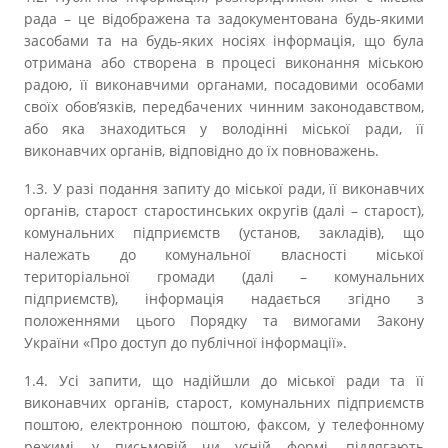
рада – це відображена та задокументована будь-якими
засобами та на будь-яких носіях інформація, що була
отримана або створена в процесі виконання міською
радою, її виконавчими органами, посадовими особами
своїх обов’язків, передбачених чинним законодавством,
або яка знаходиться у володінні міської ради, її
виконавчих органів, відповідно до їх повноважень.
1.3. У разі подання запиту до міської ради, її виконавчих
органів, старост старостинських округів (далі – старост),
комунальних підприємств (установ, закладів), що
належать до комунальної власності міської
територіальної громади (далі – комунальних
підприємств), інформація надається згідно з
положеннями цього Порядку та вимогами Закону
України «Про доступ до публічної інформації».
1.4. Усі запити, що надійшли до міської ради та її
виконавчих органів, старост, комунальних підприємств
поштою, електронною поштою, факсом, у телефонному
режимі, у письмовій чи усній формі, підлягають