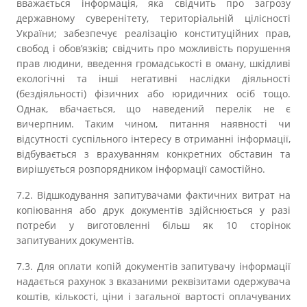
вважається інформація, яка свідчить про загрозу
державному суверенітету, територіальній цілісності
України; забезпечує реалізацію конституційних прав,
свобод і обов’язків; свідчить про можливість порушення
прав людини, введення громадськості в оману, шкідливі
екологічні та інші негативні наслідки діяльності
(бездіяльності) фізичних або юридичних осіб тощо.
Однак, вбачається, що наведений перелік не є
вичерпним. Таким чином, питання наявності чи
відсутності суспільного інтересу в отриманні інформації,
відбувається з врахуванням конкретних обставин та
вирішується розпорядником інформації самостійно.
7.2. Відшкодування запитувачами фактичних витрат на
копіювання або друк документів здійснюється у разі
потреби у виготовленні більш як 10 сторінок
запитуваних документів.
7.3. Для оплати копій документів запитувачу інформації
надається рахунок з вказаними реквізитами одержувача
коштів, кількості, ціни і загальної вартості оплачуваних