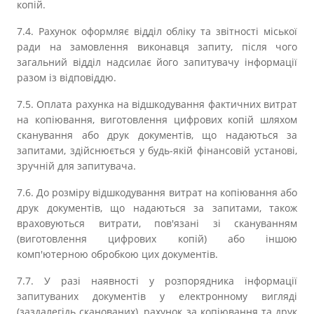
копій.
7.4. Рахунок оформляє відділ обліку та звітності міської
ради на замовлення виконавця запиту, після чого
загальний відділ надсилає його запитувачу інформації
разом із відповіддю.
7.5. Оплата рахунка на відшкодування фактичних витрат
на копіювання, виготовлення цифрових копій шляхом
сканування або друк документів, що надаються за
запитами, здійснюється у будь-якій фінансовій установі,
зручній для запитувача.
7.6. До розміру відшкодування витрат на копіювання або
друк документів, що надаються за запитами, також
враховуються витрати, пов'язані зі скануванням
(виготовлення цифрових копій) або іншою
комп'ютерною обробкою цих документів.
7.7. У разі наявності у розпорядника інформації
запитуваних документів у електронному вигляді
(заздалегідь сканованих), рахунок за копіювання та друк