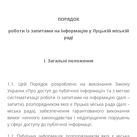
Прозорість влади
ПОРЯДОК
Документи
роботи із запитами на інформацію у Луцькій міській
раді
І. Загальні положення
1.1. Цей Порядок розроблено на виконання Закону
України «Про доступ до публічної інформації» та з метою
систематизації роботи із запитами на інформацію (далі –
запити), розпорядником якої є Луцька міська рада (далі –
міська рада), забезпечення гарантованого виконання
вимог чинного законодавства і недопущення порушень
у сфері доступу до публічної інформації.
1.2. Публічна інформація, розпорядником якої є міська