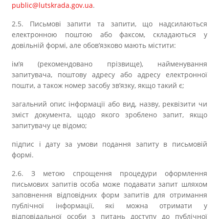
public@lutskrada.gov.ua
.
2.5. Письмові запити та запити, що надсилаються
електронною поштою або факсом, складаються у
довільній формі, але обов’язково мають містити:
ім’я (рекомендовано прізвище), найменування
запитувача, поштову адресу або адресу електронної
пошти, а також номер засобу зв’язку, якщо такий є;
загальний опис інформації або вид, назву, реквізити чи
зміст документа, щодо якого зроблено запит, якщо
запитувачу це відомо;
підпис і дату за умови подання запиту в письмовій
формі.
2.6. З метою спрощення процедури оформлення
письмових запитів особа може подавати запит шляхом
заповнення відповідних форм запитів для отримання
публічної інформації, які можна отримати у
відповідальної особи з питань доступу до публічної