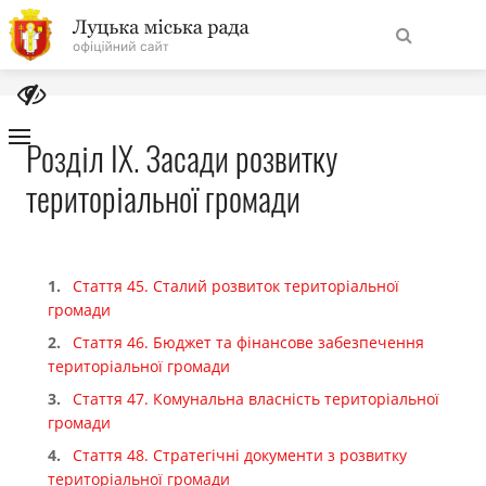
На
Знайти
головну
Розділ IX. Засади розвитку
територіальної громади
Навігація
Про місто
сайту
Міська влада
Стаття 45. Сталий розвиток територіальної
громади
Міська рада
Стаття 46. Бюджет та фінансове забезпечення
територіальної громади
Бюджет
Стаття 47. Комунальна власність територіальної
громади
Публічна інформація
Стаття 48. Стратегічні документи з розвитку
територіальної громади