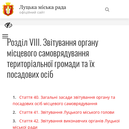
На
Знайти
головну
Розділ VIII. Звітування органу
місцевого самоврядування
Навігація
Про місто
сайту
територіальної громади та їх
Міська влада
посадових осіб
Міська рада
Стаття 40. Загальні засади звітування органу та
Бюджет
посадових осіб місцевого самоврядування
Стаття 41. Звітування Луцького міського голови
Публічна інформація
Стаття 42. Звітування виконавчих органів Луцької
міської ради