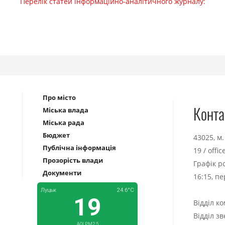
Перелік статей інформаційно-аналітичного журналу:
Про місто
Конта
Міська влада
Міська рада
Бюджет
43025, м
Публічна інформація
19
/
offi
Прозорість влади
Графік р
Документи
16:15, п
Відділ к
Відділ з