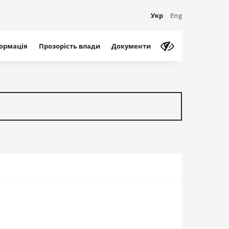
Укр
Eng
формація
Прозорість влади
Документи