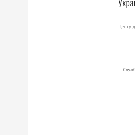
Украї
Центр д
Служб