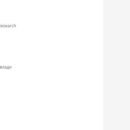
Research
 влади