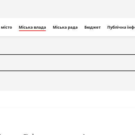
ігація
 місто
Міська влада
Міська рада
Бюджет
Публічна ін
айту