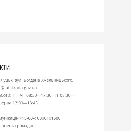
кти
. Луцьк, вул. Богдана Хмельницького,
ce@lutskrada.gov.ua
оботи: ПН-ЧТ 08:30—17:30, ПТ 08:30—
ерерва 13:00—13:45
омунікацій «15-80»:
0800101580
вернень громадян: