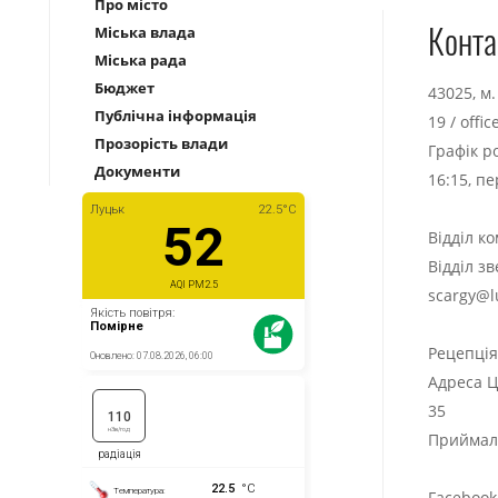
Про місто
Конта
Міська влада
Міська рада
Бюджет
43025, м
Публічна інформація
19
/
offi
Прозорість влади
Графік р
Документи
16:15, п
Відділ к
Відділ з
scargy@l
Рецепці
Адреса Ц
35
Приймаль
Facebook