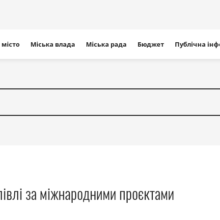
ігація
 місто
Міська влада
Міська рада
Бюджет
Публічна ін
айту
півлі за міжнародними проєктами