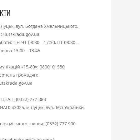
кти
. Луцьк, вул. Богдана Хмельницького,
ce@lutskrada.gov.ua
оботи: ПН-ЧТ 08:30—17:30, ПТ 08:30—
ерерва 13:00—13:45
омунікацій «15-80»:
0800101580
вернень громадян:
utskrada.gov.ua
я ЦНАП:
(0332) 777 888
НАП: 43025, м.Луцьк, вул.Лесі Українки,
ня міського голови:
(0332) 777 900
:
facebook.com/lutskrada/