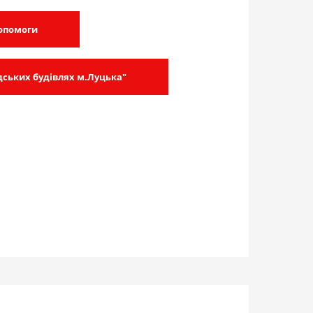
допомоги
дських будівлях м.Луцька"