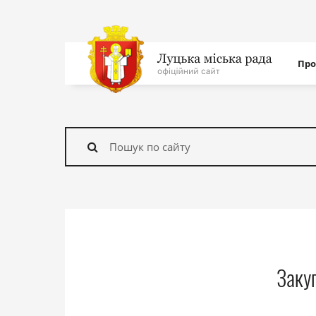
Нав
Про
с
На
головну
Знайти
Заку