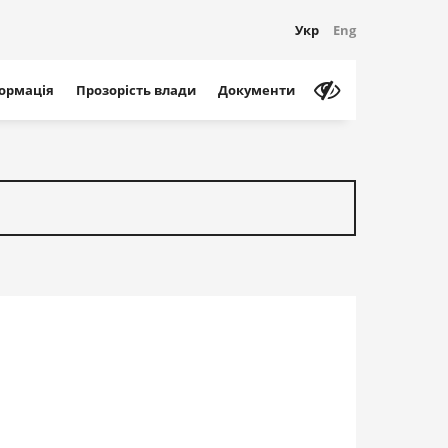
Укр
Eng
формація
Прозорість влади
Документи