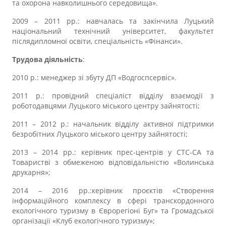
та охорона навколишнього середовища».
2009 – 2011 рр.: навчалась та закінчила Луцький
національний технічний університет, факультет
післядипломної освіти, спеціальність «Фінанси».
Трудова діяльність
:
2010 р.: менеджер зі збуту ДП «Водгоспсервіс».
2011 р.: провідний спеціаліст відділу взаємодії з
роботодавцями Луцького міського центру зайнятості;
2011 – 2012 р.: начальник відділу активної підтримки
безробітних Луцького міського центру зайнятості;
2013 – 2014 рр.: керівник прес-центрів у СТС-СА та
Товаристві з обмеженою відповідальністю «Волинська
друкарня»;
2014 – 2016 рр.:керівник проєктів «Створення
інформаційного комплексу в сфері транскордонного
екологічного туризму в Єврорегіоні Буг» та Громадської
організації «Клуб екологічного туризму»;