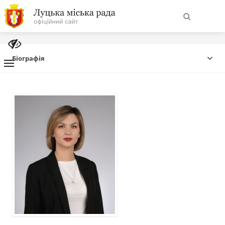
На
Знайти
головну
Біографія
Навігація
Про місто
сайту
Міська влада
Міська рада
Бюджет
Публічна інформація