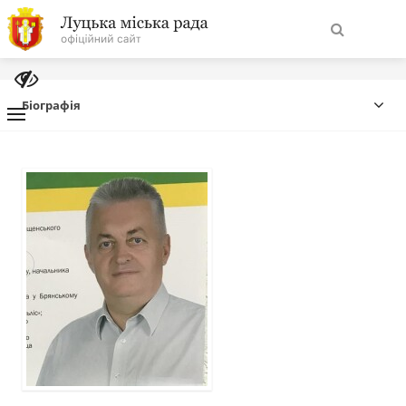
На
Знайти
головну
Біографія
Навігація
Про місто
сайту
Міська влада
Міська рада
Бюджет
Публічна інформація