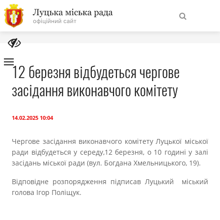
На
Знайти
головну
12 березня відбудеться чергове
засідання виконавчого комітету
Навігація
Про місто
сайту
Міська влада
14.02.2025 10:04
Чергове засідання виконавчого комітету Луцької міської
Міська рада
ради відбудеться у середу,12 березня, о 10 годині у залі
засідань міської ради (вул. Богдана Хмельницького, 19).
Бюджет
Відповідне розпорядження підписав Луцький міський
голова Ігор Поліщук.
Публічна інформація