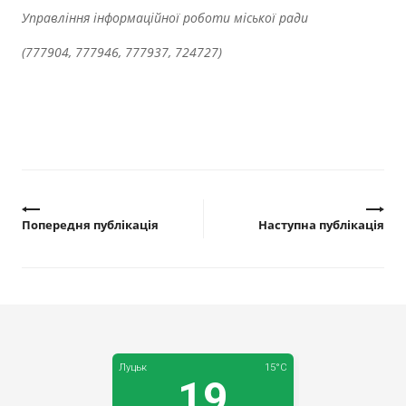
Прозорість влади
Управління інформаційної роботи міської ради
(777904, 777946, 777937, 724727)
Документи
Попередня публікація
Наступна публікація