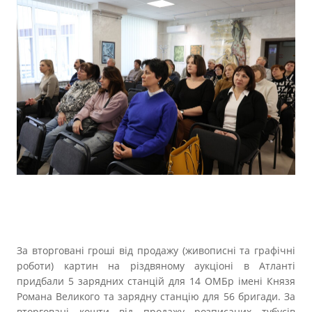
За вторговані гроші від продажу (живописні та графічні
роботи) картин на різдвяному аукціоні в Атланті
придбали 5 зарядних станцій для 14 ОМБр імені Князя
Романа Великого та зарядну станцію для 56 бригади. За
вторговані кошти від продажу розписаних тубусів