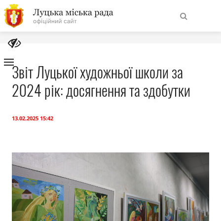
На
Знайти
головну
Звіт Луцької художньої школи за
2024 рік: досягнення та здобутки
Навігація
Про місто
сайту
Міська влада
13.02.2025 15:42
Міська рада
Бюджет
Публічна інформація