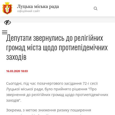
На
Знайти
головну
Депутати звернулись до релігійних
громад міста щодо протиепідемічних
Навігація
Про місто
сайту
заходів
Міська влада
16.03.2020 18:03
Міська рада
Сьогодні, під час позачергового засідання 72-ї сесії
Луцької міської ради, було прийнято рішення “Про
Бюджет
звернення до релігійних громад щодо протиепідемічних
заходів”.
Публічна інформація
Зокрема, з метою зниження ризику поширення