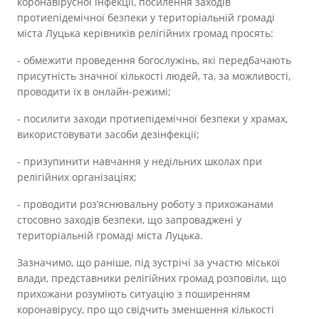
коронавірусної інфекції, посилення заходів
Прозорість влади
протиепідемічної безпеки у територіальній громаді
міста Луцька керівників релігійних громад просять:
Документи
- обмежити проведення богослужінь, які передбачають
присутність значної кількості людей, та, за можливості,
проводити їх в онлайн-режимі;
- посилити заходи протиепідемічної безпеки у храмах,
використовувати засоби дезінфекції;
- призупинити навчання у недільних школах при
релігійних організаціях;
- проводити роз’яснювальну роботу з прихожанами
стосовно заходів безпеки, що запроваджені у
територіальній громаді міста Луцька.
Зазначимо, що раніше, під зустрічі за участю міської
влади, представники релігійних громад розповіли, що
прихожани розуміють ситуацію з поширенням
коронавірусу, про що свідчить зменшення кількості