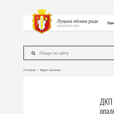
Нав
Про
с
На
головну
Знайти
Головна
Відео новини
ДКП 
опал