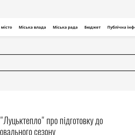
ігація
 місто
Міська влада
Міська рада
Бюджет
Публічна ін
айту
"Луцьктепло" про підготовку до
ювального сезону