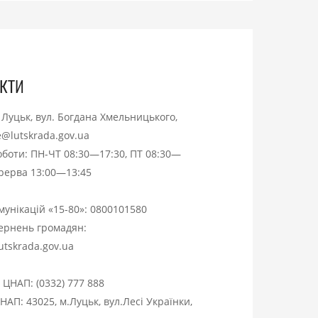
кти
. Луцьк, вул. Богдана Хмельницького,
ce@lutskrada.gov.ua
оботи: ПН-ЧТ 08:30—17:30, ПТ 08:30—
ерерва 13:00—13:45
омунікацій «15-80»:
0800101580
вернень громадян:
utskrada.gov.ua
я ЦНАП:
(0332) 777 888
НАП: 43025, м.Луцьк, вул.Лесі Українки,