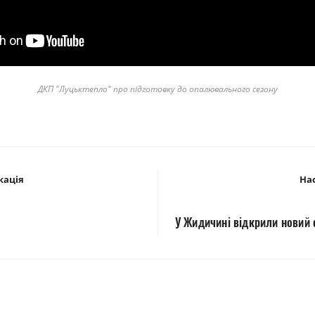
ДКП "Луцьктепло" про підготовку до опалювального сезону
кація
Нас
У Жидичині відкрили новий