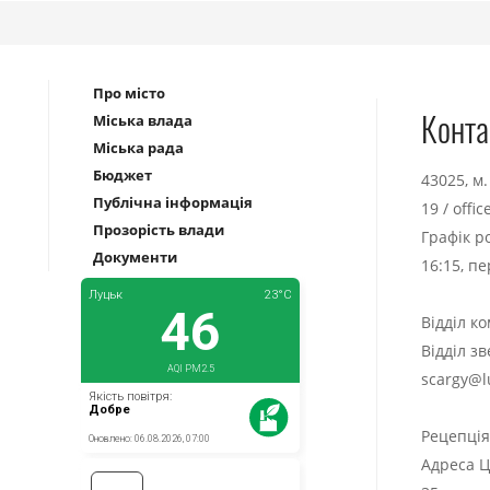
Про місто
Конта
Міська влада
Міська рада
Бюджет
43025, м
Публічна інформація
19
/
offi
Прозорість влади
Графік р
Документи
16:15, п
Відділ к
Відділ з
scargy@l
Рецепці
Адреса Ц