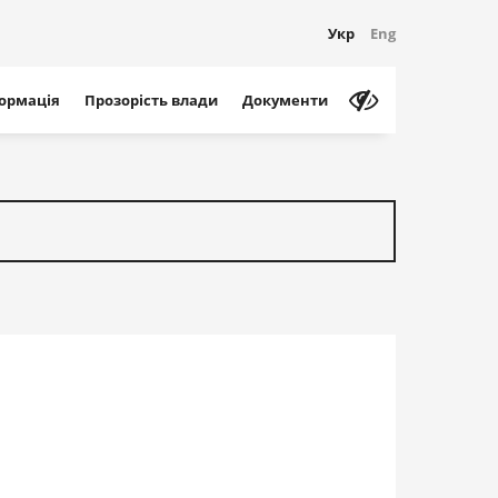
Укр
Eng
формація
Прозорість влади
Документи