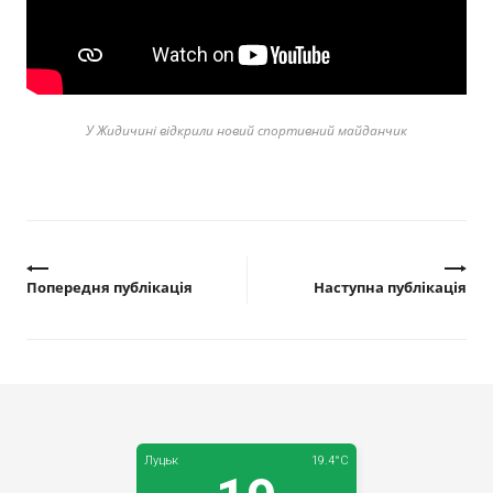
Прозорість влади
Документи
У Жидичині відкрили новий спортивний майданчик
Попередня публікація
Наступна публікація