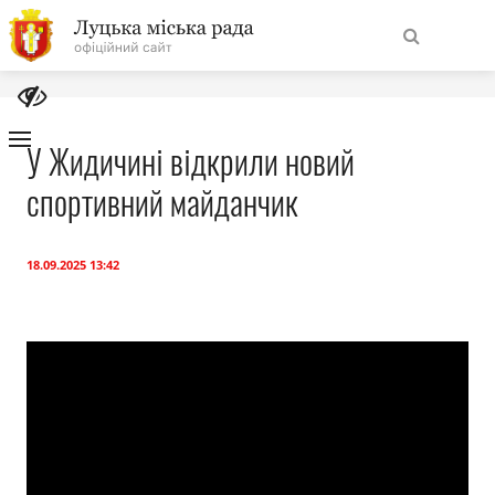
На
Знайти
головну
У Жидичині відкрили новий
спортивний майданчик
Навігація
Про місто
сайту
Міська влада
18.09.2025 13:42
Міська рада
Бюджет
Публічна інформація