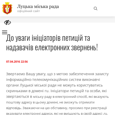
На
Знайти
головну
До уваги ініціаторів петицій та
надавачів електронних звернень!
Навігація
Про місто
сайту
Міська влада
07.04.2016 22:56
Звертаємо Вашу увагу, що з метою забезпечення захисту
Міська рада
інформаційно-телекомунікаційних систем виконавчі
органи Луцької міської ради не можуть користуватись
Бюджет
скриньками в домені ru. Ініціатори петицій та особи, які
звертаються в
міську раду в електронний спосіб
, які вказують
поштову адресу в цьому домені, не зможуть отримати
Публічна інформація
відповідь. Зважаючи на цю обставину, просимо при реєстрації
вказувати електронні адреси, які не вміщують в своїй адресі .ru.