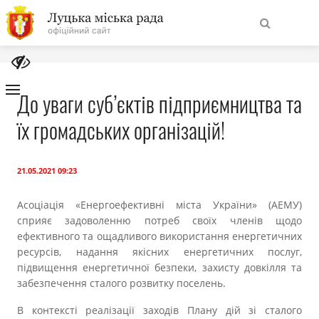
На
Знайти
головну
До уваги суб’єктів підприємництва та
їх громадських організацій!
Навігація
Про місто
сайту
Міська влада
21.05.2021 09:23
Асоціація «Енергоефективні міста України» (АЕМУ)
Міська рада
сприяє задоволенню потреб своїх членів щодо
ефективного та ощадливого використання енергетичних
Бюджет
ресурсів, надання якісних енергетичних послуг,
підвищення енергетичної безпеки, захисту довкілля та
забезпечення сталого розвитку поселень.
Публічна інформація
В контексті реалізації заходів Плану дій зі сталого