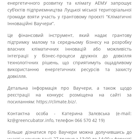
Прозорість влади
енергетичного розвитку та клімату АЕМУ запрошує
суб’єктів підприємництва Луцької міської територіальної
громади взяти участь у грантовому проєкті “Кліматичні
Документи
Інноваційні Ваучери”.
Це фінансовий інструмент, який надає грантову
підтримку малому та середньому бізнесу на розробку
власних кліматичних інновацій або можливість
інтеграції у бізнес-процеси дружніх до довкілля
технологічних рішень, що сприятимуть ощадливому
використанню енергетичних ресурсів та захисту
довкілля.
Детальна інформація про Ваучери, а також щодо
реєстрації на конкурс розміщена на сайті за
посиланням: https://climate.biz/.
Контактна особа - Катерина Залєвська (e-mail:
kz@greencubator.info, телефон 066 570 42 19)
Більше дізнатися про Ваучери можна долучившись до
участі у консультації 27 травня з 13:00 до 14:00 у форматі