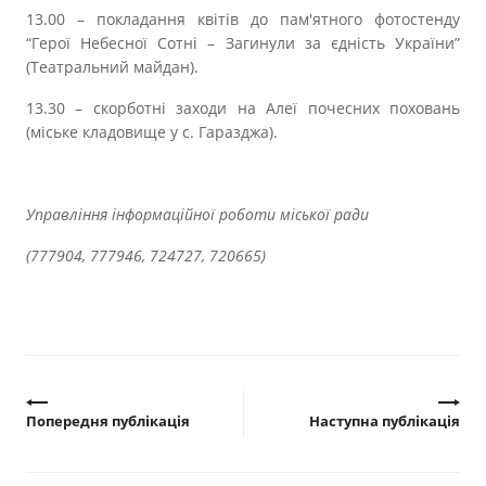
Прозорість влади
13.00 – покладання квітів до пам'ятного фотостенду
“Герої Небесної Сотні – Загинули за єдність України”
(Театральний майдан).
Документи
13.30 – скорботні заходи на Алеї почесних поховань
(міське кладовище у с. Гаразджа).
Управління інформаційної роботи міської ради
(777904, 777946, 724727, 720665)
Попередня публікація
Наступна публікація