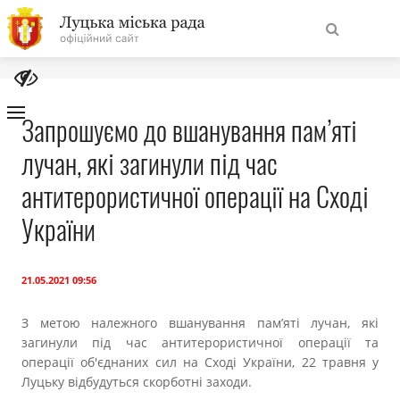
На
Знайти
головну
Запрошуємо до вшанування пам’яті
лучан, які загинули під час
Навігація
Про місто
сайту
антитерористичної операції на Сході
Міська влада
України
Міська рада
21.05.2021 09:56
Бюджет
З метою належного вшанування пам’яті лучан, які
загинули під час антитерористичної операції та
Публічна інформація
операції об'єднаних сил на Сході України, 22 травня у
Луцьку відбудуться скорботні заходи.