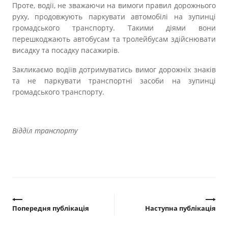
Прозорість влади
Проте, водії, не зважаючи на вимоги правил дорожнього
руху, продовжують паркувати автомобілі на зупинці
громадського транспорту. Такими діями вони
Документи
перешкоджають автобусам та тролейбусам здійснювати
висадку та посадку пасажирів.
Закликаємо водіїв дотримуватись вимог дорожніх знаків
та не паркувати транспортні засоби на зупинці
громадського транспорту.
Відділ транспорту
Попередня публікація
Наступна публікація