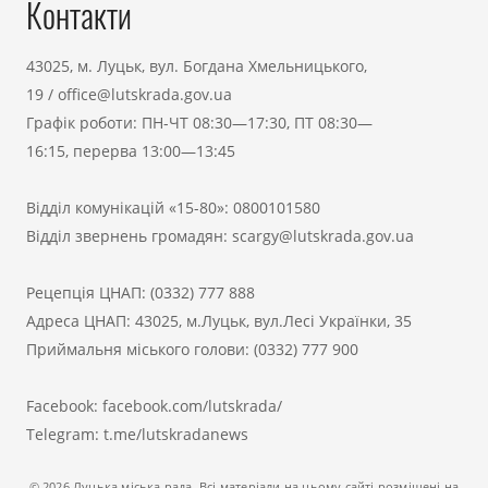
Контакти
43025, м. Луцьк, вул. Богдана Хмельницького,
19
/
office@lutskrada.gov.ua
Графік роботи: ПН-ЧТ 08:30—17:30, ПТ 08:30—
16:15, перерва 13:00—13:45
Відділ комунікацій «15-80»:
0800101580
Відділ звернень громадян:
scargy@lutskrada.gov.ua
Рецепція ЦНАП:
(0332) 777 888
Адреса ЦНАП: 43025, м.Луцьк, вул.Лесі Українки, 35
Приймальня міського голови:
(0332) 777 900
Facebook:
facebook.com/lutskrada/
Telegram:
t.me/lutskradanews
© 2026 Луцька міська рада. Всі матеріали на цьому сайті розміщені на