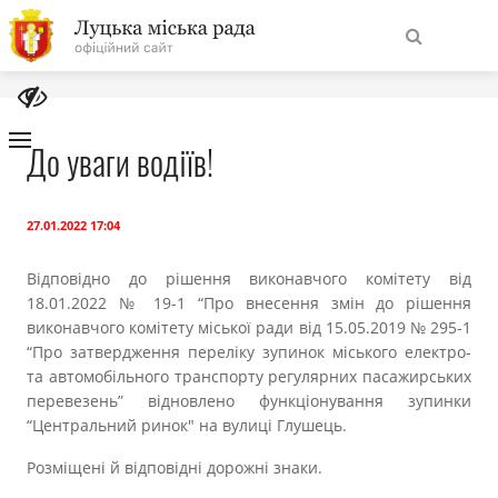
На
Знайти
головну
До уваги водіїв!
Навігація
Про місто
сайту
27.01.2022 17:04
Міська влада
Відповідно до рішення виконавчого комітету від
18.01.2022 № 19-1 “Про внесення змін до рішення
виконавчого комітету міської ради від 15.05.2019 № 295-1
Міська рада
“Про затвердження переліку зупинок міського електро-
та автомобільного транспорту регулярних пасажирських
Бюджет
перевезень” відновлено функціонування зупинки
“Центральний ринок" на вулиці Глушець.
Публічна інформація
Розміщені й відповідні дорожні знаки.