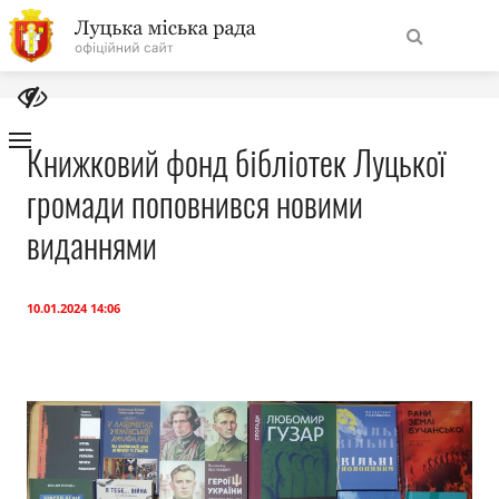
На
Знайти
головну
Книжковий фонд бібліотек Луцької
громади поповнився новими
Навігація
Про місто
сайту
виданнями
Міська влада
10.01.2024 14:06
Міська рада
Бюджет
Публічна інформація