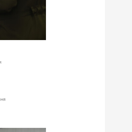
и
ння