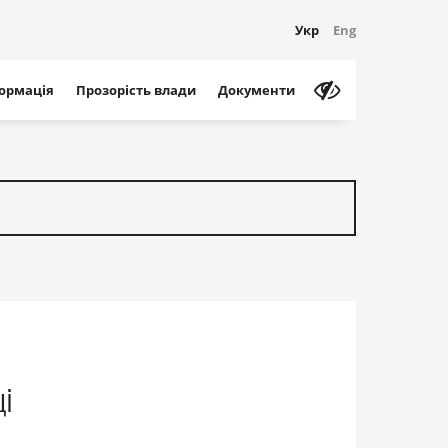
Укр
Eng
формація
Прозорість влади
Документи
ці