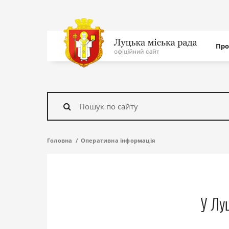
Нав
Про
с
На
головну
Знайти
Головна
Оперативна інформація
У Лу