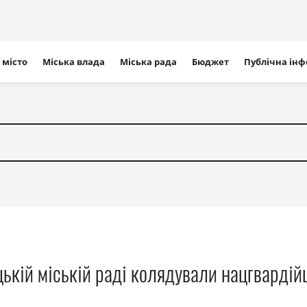
ігація
 місто
Міська влада
Міська рада
Бюджет
Публічна ін
айту
цькій міській раді колядували нацгвардій