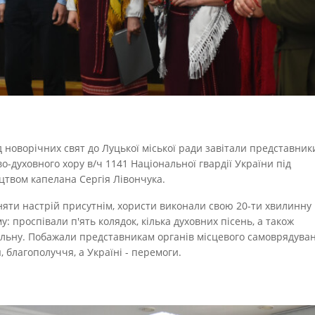
д новорічних свят до Луцької міської ради завітали представник
во-духовного хору в/ч 1141 Національної гвардії України під
цтвом капелана Сергія Лівончука.
няти настрій присутнім, хористи виконали свою 20-ти хвилинну
у: проспівали п'ять колядок, кілька духовних пісень, а також
льну. Побажали представникам органів місцевого самоврядува
, благополуччя, а Україні - перемоги.