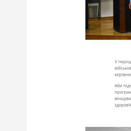
У періо
військо
керівни
Аби під
програм
віншува
здоров’я