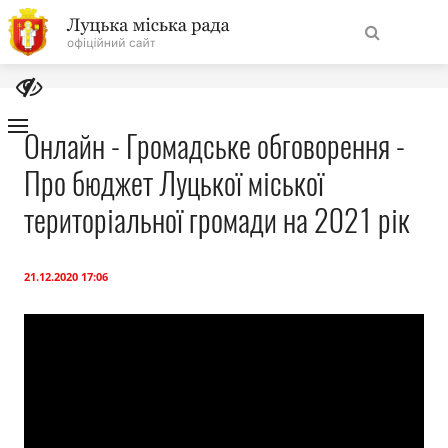
На
Знайти
головну
Онлайн - Громадське обговорення -
Про бюджет Луцької міської
Навігація
Про місто
сайту
територіальної громади на 2021 рік
Міська влада
21.12.2020 17:06
Міська рада
Бюджет
Публічна інформація