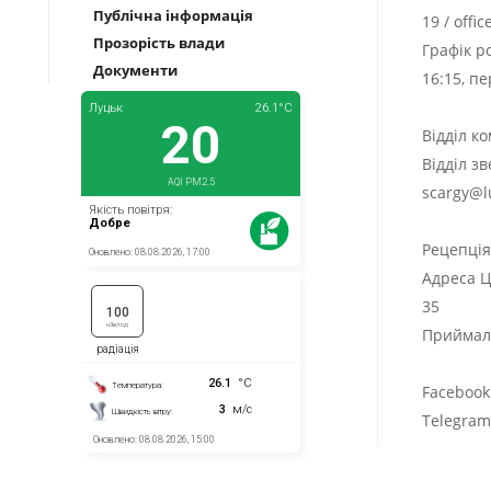
Публічна інформація
19
/
offi
Прозорість влади
Графік р
Документи
16:15, п
Відділ к
Відділ з
scargy@l
Рецепці
Адреса Ц
35
Приймаль
Facebook
Telegra