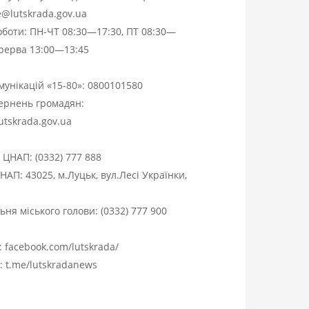
ce@lutskrada.gov.ua
оботи: ПН-ЧТ 08:30—17:30, ПТ 08:30—
ерерва 13:00—13:45
омунікацій «15-80»:
0800101580
вернень громадян:
utskrada.gov.ua
я ЦНАП:
(0332) 777 888
НАП: 43025, м.Луцьк, вул.Лесі Українки,
ня міського голови:
(0332) 777 900
:
facebook.com/lutskrada/
m:
t.me/lutskradanews