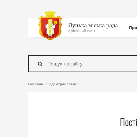
Нав
Про
с
На
головну
Знайти
Головна
Відеотрансляції
Пост