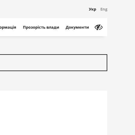
Укр
Eng
формація
Прозорість влади
Документи