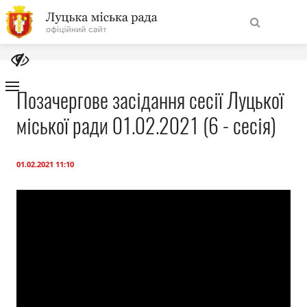
На
Знайти
головну
Позачергове засідання сесії Луцької
міської ради 01.02.2021 (6 - сесія)
Навігація
Про місто
сайту
Міська влада
01.02.2021 11:10
Міська рада
Бюджет
Публічна інформація