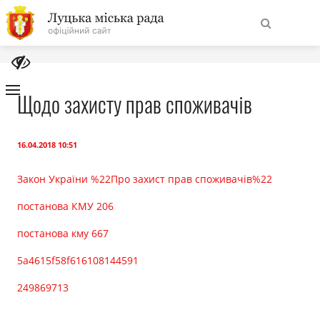
На
Знайти
головну
Щодо захисту прав споживачів
Навігація
Про місто
сайту
16.04.2018 10:51
Міська влада
Закон України %22Про захист прав споживачів%22
постанова КМУ 206
Міська рада
постанова кму 667
Бюджет
5a4615f58f616108144591
249869713
Публічна інформація